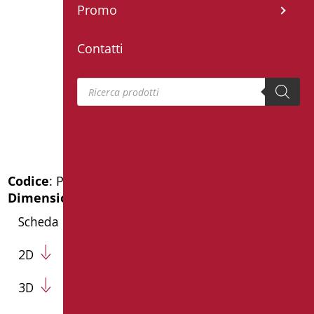
Promo
Contatti
Products search
Codice
: PR-D140/39
Dimensioni
: cm. 140X80X2,5
Scheda Tecnica
2D
3D