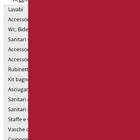
Lavabi
Accessori per Lavabo
Wc, Bidet e pareti attrezzate
Sanitari speciali
Accessori per WC
Accessori bagno
Rubinetteria
Kit bagno a norma
Asciugamani elettrici
Sanitari d'emergenza
Sanitari Inox
Staffe e sostegni per cartongesso
Vasche con sportello
Componibili corrimano