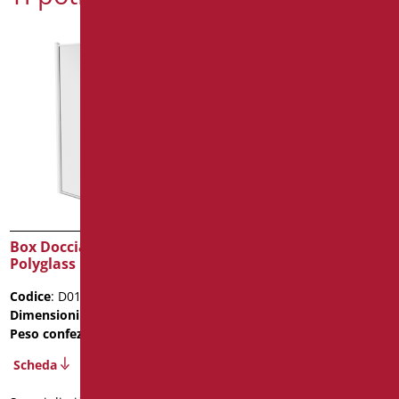
Piatto Doccia Filo
Pavimento in Abs
Codice
: D0143/01
Dimensioni
: cm. 120X80
Peso confezione
: 7.8
Scheda
Box Doccia H 185 Cm in
2D
Polyglass
Codice
: D0148C/01
Scopri di più
Dimensioni
: cm. 80X80X185h
Peso confezione
: 19.7
Scheda