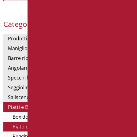
Categorie Prodotti
Prodotti con dichiarazione CAM
Maniglioni di sostegno
Barre ribaltabili e fisse
Angolari doccia e vasca
Specchi bagno
Seggiolini vasca e doccia
Saliscendi doccia di sostegno
Piatti e Box Doccia
Box doccia
Piatti doccia
Reggitenda