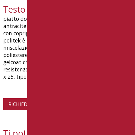
Testo capitolato PR-D140/39
piatto doccia cm. 140x80 in politek colore
antracite finitura cemento, fornito senza piletta
con copripiletta quadro in acciaio inox lucido.
politek è un materiale composto dalla
miscelazione di carbonato di calcio e resina
poliestere. la superficie è ricoperta da uno strato di
gelcoat che ha ottime caratteristiche di durezza e
resistenza alle macchie. dimensioni mm 1400 x 800
x 25. tipo goman codice pr-d140/39
RICHIEDI INFORMAZIONI SUL PRODOTTO
Ti potrebbe interessare