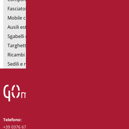
Fasciatoi
Mobile con poltrona
Ausili estraibili
Sgabelli doccia
Targhette bagno
Ricambi e minuteria
Sedili e rialzi WC
Telefono:
Whatsapp:
+39 0376 671780
+39 3488123919