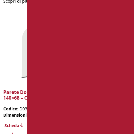
Scopri di più
Parete Doccia Oasi cm
Box Doccia in Cristallo
140×68 – Cristallo mm 6
Mm.6
Codice
: D0360/99
Codice
: D0392/99
Dimensioni
: cm. 140x68
Dimensioni
: cm. 90X90X100
Peso confezione
: 26.1
Scheda
Scheda