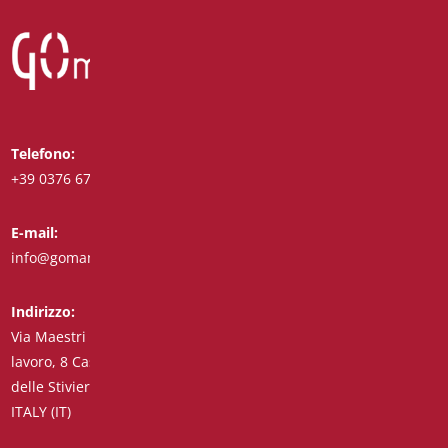
Telefono:
Whatsapp:
+39 0376 671780
+39 3488123919
E-mail:
Fax:
info@goman.it
+39 0376 671286
Indirizzo:
Via Maestri del
lavoro, 8 Castiglione
delle Stiviere 46043
ITALY (IT)