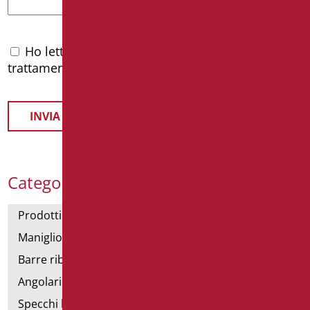
Ho letto l'
informativa privacy
e accetto il
trattamento dei dati personali
Categorie Prodotti
Prodotti con dichiarazione CAM
Maniglioni di sostegno
Barre ribaltabili e fisse
Angolari doccia e vasca
Specchi bagno