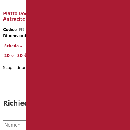
Piatto Doccia in Politek
Box Doccia Doppio
Antracite Senza Piletta
Battente H 200 Cm in
Cristallo
Codice
: PR-D120/39
Codice
: D0354/99
Dimensioni
: cm. 120X80X2,5
Dimensioni
: cm. 80X80
Scheda
Scheda
2D
3D
Scopri di più
Scopri di più
Richiedi informazioni