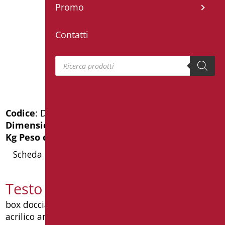
Promo
Contatti
Products search
Codice
: D0148C/01
Dimensioni
: cm. 80X80X185h
Kg Peso confezione
: 19.7
Scheda Tecnica
Testo capitolato D0148C/01
box doccia mm.800 x 800 x 1850(h), pannelli in
acrilico antiurto stabilizzato a norma uni en 14428