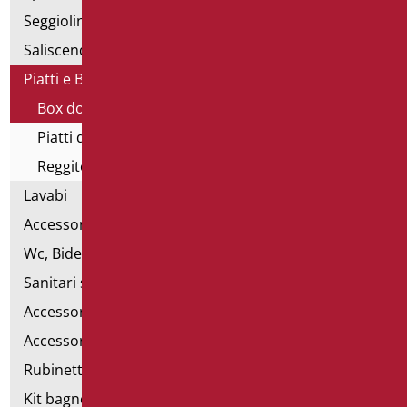
Seggiolini vasca e doccia
Saliscendi doccia di sostegno
Piatti e Box Doccia
Box doccia
Piatti doccia
Reggitenda
Lavabi
Accessori per Lavabo
Wc, Bidet e pareti attrezzate
Sanitari speciali
Accessori per WC
Accessori bagno
Rubinetteria
Kit bagno a norma