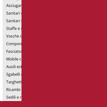
Asciugamani elettrici
Sanitari d'emergenza
Sanitari Inox
Staffe e sostegni per cartongesso
Vasche con sportello
Componibili corrimano
Fasciatoi
Mobile con poltrona
Ausili estraibili
Sgabelli doccia
Targhette bagno
Ricambi e minuteria
Sedili e rialzi WC