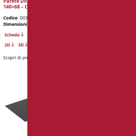
Parete Doccia Oasi cm
Box Doccia Doppio
140×68 – Cristallo mm 6
Battente H 200 Cm in
Cristallo
Codice
: D0360/99
Codice
: D0355/99
Dimensioni
: cm. 140x68
Dimensioni
: cm. 90X90
Scheda
Scheda
2D
3D
Scopri di più
Scopri di più