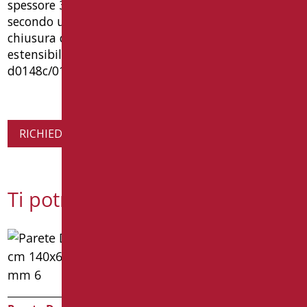
spessore 3 mm. profili in alluminio (lega 6060
secondo uni en 755-9) verniciato bianco ral9010.
chiusura con profili magnetici. regolazione
estensibilità per lato ±2 cm. tipo: goman articolo
d0148c/01
RICHIEDI INFORMAZIONI SUL PRODOTTO
Ti potrebbe interessare