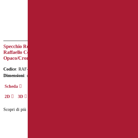
Specchio Reclinabile Serie
Raffaello Color Nero
Opaco/Cromo
Codice
: RAF-D0018/31
Dimensioni
: cm. Ø60
Scheda
2D
3D
Scopri di più