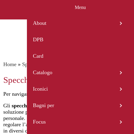
Menu
IT
EN
FR
ES
DE
About
DPB
Card
Home
»
Specchi bagno
»
Specchi Reclinabili
Catalogo
Specchi Reclinabili
Iconici
Per navigare il catalogo per categorie
clicca quì
Bagni per
Gli
specchi reclinabili
per bagno rappresentano una
soluzione pratica e raffinata durante le attività di cura
personale. Grazie alla loro struttura mobile, consentono di
Focus
regolare l’angolazione in base alle esigenze. Disponibili
in diversi design, materiali e finiture, questi specchi si