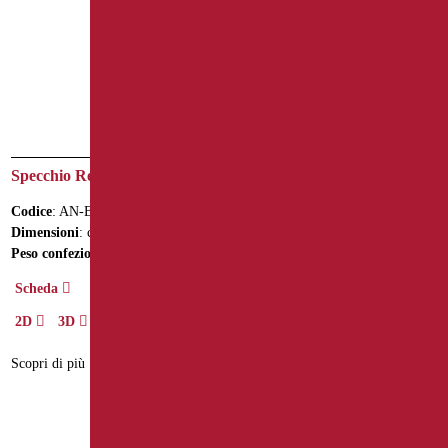
Specchio Reclinabile
Specchio Reclinabile con
Luce Serie Giotto Bianco
Codice
: AN-B20/01
Opaco/Cromo
Dimensioni
: cm. 62X52
Codice
: GIO-D0075/30
Peso confezione
: 7.8
Dimensioni
: cm. Ø70
Scheda
Peso confezione
: 10
2D
3D
Scheda
2D
3D
Scopri di più
Scopri di più