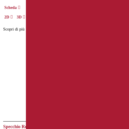
BIM Object
Scheda
2D
3D
Scheda
2D
3D
Scopri di più
Scopri di più
Specchio Reclinabile con
Specchio Reclinabile con