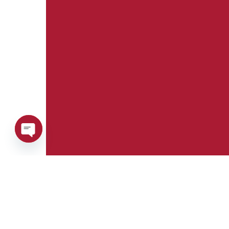
Open
chaty