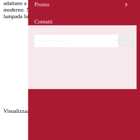
adattano a qualsiasi stile di arredamento, dal classico al
Promo
moderno. Nei modelli della
serie Giotto
è integrata
lampada luce a LED rendendoli ancora più funzionali.
Contatti
Products search
Visualizzazione di 13 risultati