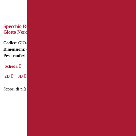
Specchio Reclinabile Serie
Specchio Reclinabile Serie
Giotto Nero Opaco/Cromo
Raffaello Color Bianco
Opaco/Cromo
Codice
: GIO-D0076/31
Codice
: RAF-D0018/30
Dimensioni
: cm. Ø70
Dimensioni
: cm. Ø60
Peso confezione
: 9.9
Scheda
Scheda
2D
3D
2D
3D
Scopri di più
Scopri di più