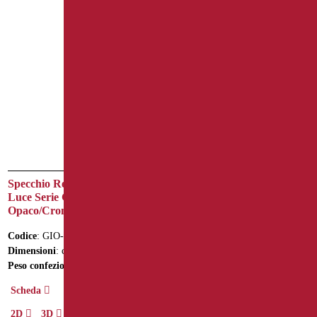
Specchio Reclinabile con
Specchio Reclinabile con
Luce Serie Giotto Nero
Maniglione
Opaco/Cromo
Codice
: AN-B21/01
Codice
: GIO-D0075/31
Dimensioni
: cm. 62X52
Dimensioni
: cm. Ø70
Peso confezione
: 7.5
Peso confezione
: 10
Scheda
Scheda
2D
3D
2D
3D