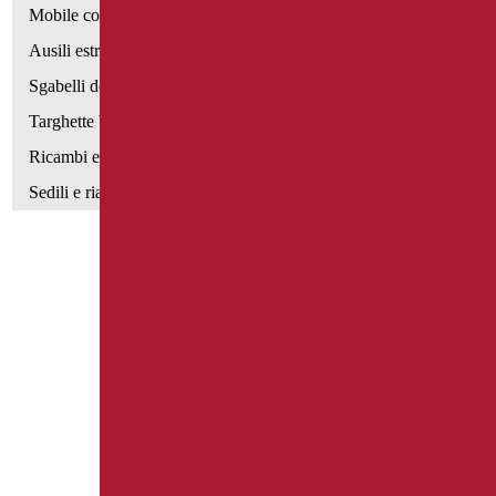
Mobile con poltrona
Ausili estraibili
Sgabelli doccia
Targhette bagno
Ricambi e minuteria
Sedili e rialzi WC