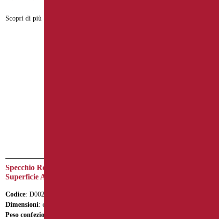
Scopri di più
Scopri di più
Specchio Reclinabile con
Specchio Reclinabile con
Superficie Antinfortunistica
Superficie Antinfortunistica
Codice
: D0020/01
Codice
: D0025/01
Dimensioni
: cm. 45x56
Dimensioni
: cm. 60X70
Peso confezione
: 6
Peso confezione
: 8.7