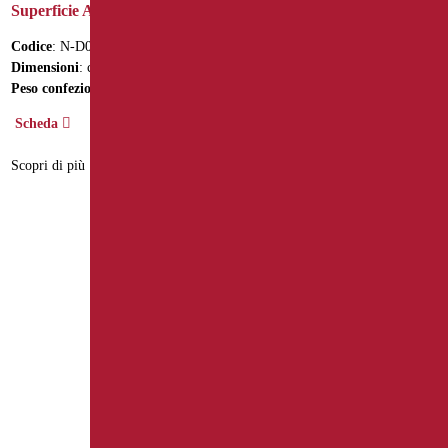
Superficie Antinfortunistica
Superficie Antinfortunistica
Codice
: N-D0020
Codice
: N-D0025
Dimensioni
: cm. 46X56
Dimensioni
: cm. 60X70
Peso confezione
: 6
Peso confezione
: 9.5
Scheda
Scheda
Scopri di più
Scopri di più