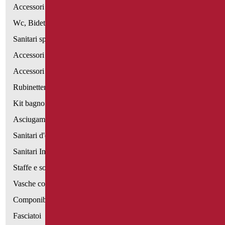
Accessori per Lavabo
Wc, Bidet e pareti attrezzate
Sanitari speciali
Accessori per WC
Accessori bagno
Rubinetteria
Kit bagno a norma
Asciugamani elettrici
Sanitari d'emergenza
Sanitari Inox
Staffe e sostegni per cartongesso
Vasche con sportello
Componibili corrimano
Fasciatoi