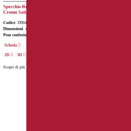
Specchio Reclinabile Cornice
Specchio Reclinabile Serie
Cromo Satinato
Giotto Bianco Opaco/Como
Codice
: D0042/99
Codice
: GIO-D0076/30
Dimensioni
: cm. 600X650X100
Dimensioni
: cm. Ø70
Peso confezione
: 6.5
Peso confezione
: 9.9
Scheda
Scheda
2D
3D
2D
3D
Scopri di più
Scopri di più