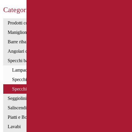
Categorie Prodotti
Prodotti con dichiarazione CAM
Maniglioni di sostegno
Barre ribaltabili e fisse
Angolari doccia e vasca
Specchi bagno
Lampade per specchi
Specchi fissi
Specchi Reclinabili
Seggiolini vasca e doccia
Saliscendi doccia di sostegno
Piatti e Box Doccia
Lavabi