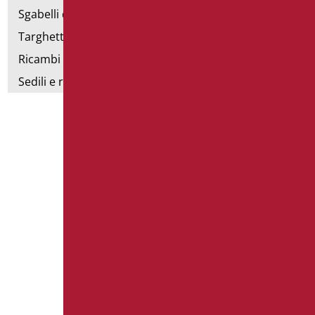
Sgabelli doccia
Targhette bagno
Ricambi e minuteria
Sedili e rialzi WC