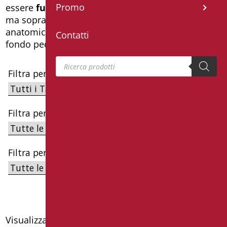
Promo
essere
funzionali
ed al tempo stesso
eleganti
,
ma soprattutto
sicure
in quanto dotate di seduta
anatomica e con
sistema antiscivolo
su tutto il
Contatti
fondo pedana studiato appositamente.
Products search
Filtra per Target
Filtra per Sottocategoria
Filtra per Serie
Visualizzazione di 6 risultati