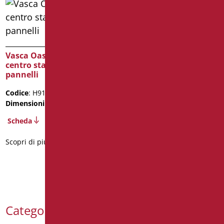
Vasca Oasi cm. 120 – H95
Porta Laterale Sx
Vasca Oasi cm. 106
centro stanza – 4
Codice
: H926B/01
pannelli
Dimensioni
: cm. 120X95h
Peso confezione
: 92
Codice
: H913B/01
Dimensioni
: cm. 106x66xh95
Scheda
Scheda
2D
Scopri di più
Scopri di più
Categorie Prodotti