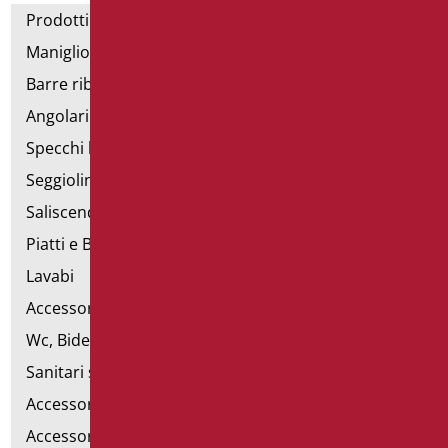
Prodotti con dichiarazione CAM
Maniglioni di sostegno
Barre ribaltabili e fisse
Angolari doccia e vasca
Specchi bagno
Seggiolini vasca e doccia
Saliscendi doccia di sostegno
Piatti e Box Doccia
Lavabi
Accessori per Lavabo
Wc, Bidet e pareti attrezzate
Sanitari speciali
Accessori per WC
Accessori bagno