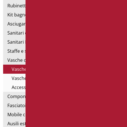
Rubinetteria
Kit bagno a norma
Asciugamani elettrici
Sanitari d'emergenza
Sanitari Inox
Staffe e sostegni per cartongesso
Vasche con sportello
Vasche con sportello a sinistra
Vasche con sportello a destra
Accessori per vasca con porta
Componibili corrimano
Fasciatoi
Mobile con poltrona
Ausili estraibili