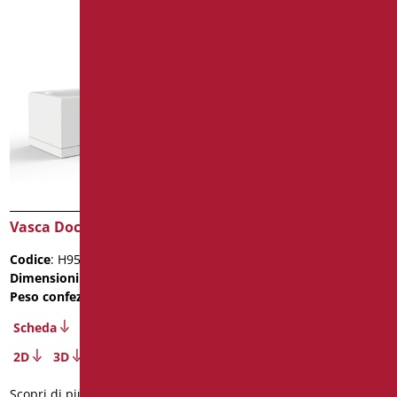
Vasca Doccia Oasi
Vasca Doorex 150 – Porta
Sinistra
Codice
: H956/01
Codice
: HD150S/01
Dimensioni
: cm. 170X75X62,5
Dimensioni
: cm. 151X68X100
Peso confezione
: 83
Peso confezione
: 100
Scheda
Scheda
2D
3D
2D
Scopri di più