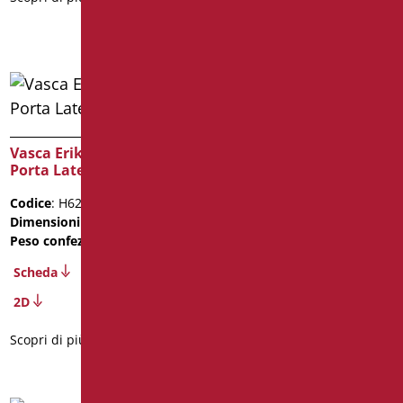
Scopri di più
Vasca Erika cm. 120 –
Vasca Oasi cm. 106 – H95
Porta Laterale Sinistra
Porta Laterale Sx
Codice
: H620B/01
Codice
: H916B/01
Dimensioni
: cm. 120X70X94
Dimensioni
: cm. 106X95h
Peso confezione
: 92
Peso confezione
: 85
Scheda
Scheda
2D
2D
Scopri di più
Scopri di più