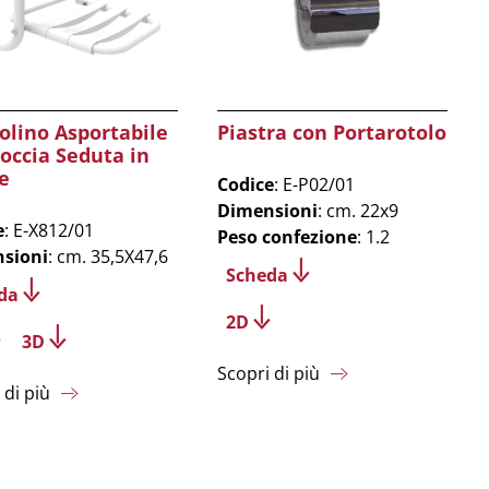
olino Asportabile
Piastra con Portarotolo
occia Seduta in
e
Codice
: E-P02/01
Dimensioni
: cm. 22x9
e
: E-X812/01
Peso confezione
: 1.2
sioni
: cm. 35,5X47,6
Scheda
da
2D
3D
Scopri di più
 di più