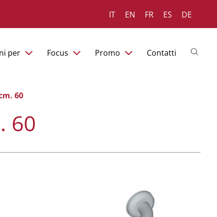
IT
EN
FR
ES
DE
ni per
Focus
Promo
Contatti
cm. 60
. 60