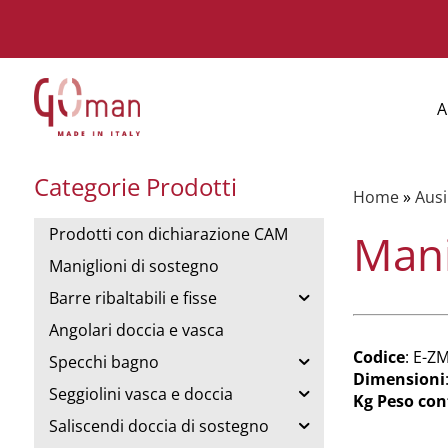
A
Categorie Prodotti
Home
»
Ausil
Prodotti con dichiarazione CAM
Mani
Maniglioni di sostegno
Barre ribaltabili e fisse
Angolari doccia e vasca
Codice
: E-Z
Specchi bagno
Dimensioni
Seggiolini vasca e doccia
Kg Peso con
Saliscendi doccia di sostegno