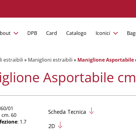
bout
DPB
Card
Catalogo
Iconici
Bag
i estraibili
»
Maniglioni estraibili
»
Maniglione Asportabile 
glione Asportabile cm
M60/01
Scheda Tecnica
: cm. 60
fezione
: 1.7
2D