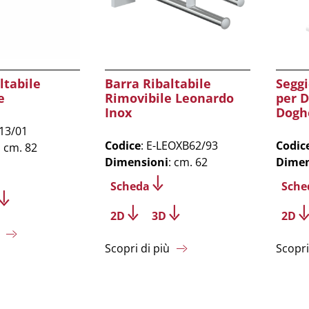
ltabile
Barra Ribaltabile
Seggi
e
Rimovibile Leonardo
per D
Inox
Dogh
B13/01
Codice
: E-LEOXB62/93
Codic
: cm. 82
Dimensioni
: cm. 62
Dimen
Scheda
Sche
2D
3D
2D
Scopri di più
Scopri