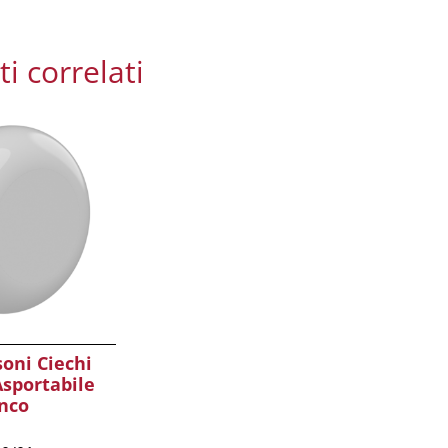
i correlati
oni Ciechi
Asportabile
anco