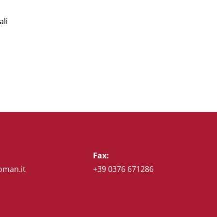
ali
Fax:
oman.it
+39 0376 671286