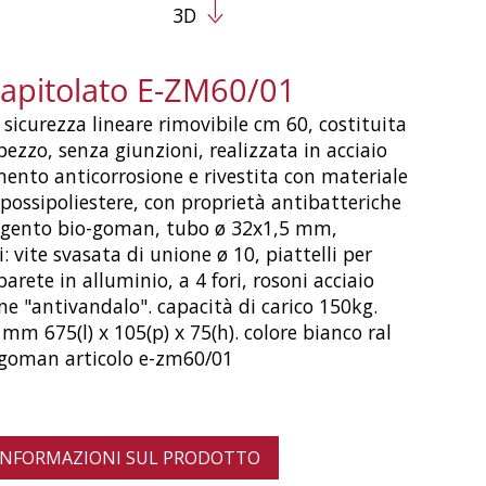
3D
capitolato E-ZM60/01
 sicurezza lineare rimovibile cm 60, costituita
pezzo, senza giunzioni, realizzata in acciaio
ento anticorrosione e rivestita con materiale
possipoliestere, con proprietà antibatteriche
argento bio-goman, tubo ø 32x1,5 mm,
: vite svasata di unione ø 10, piattelli per
parete in alluminio, a 4 fori, rosoni acciaio
ne "antivandalo". capacità di carico 150kg.
mm 675(l) x 105(p) x 75(h). colore bianco ral
 goman articolo e-zm60/01
 INFORMAZIONI SUL PRODOTTO