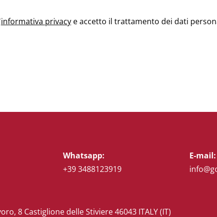
'
informativa privacy
e accetto il trattamento dei dati person
Whatsapp:
E-mail:
+39 3488123919
info@g
voro, 8 Castiglione delle Stiviere 46043 ITALY (IT)