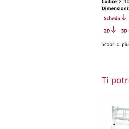
Codice
: X11
Dimensioni
Scheda
2D
3D
Scopri di più
Ti pot