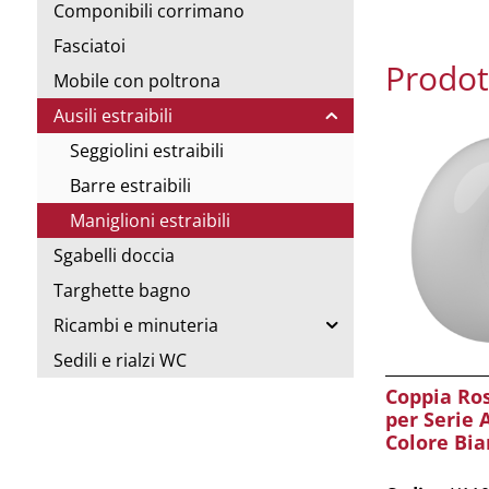
Componibili corrimano
Fasciatoi
Prodott
Mobile con poltrona
Ausili estraibili
Seggiolini estraibili
Barre estraibili
Maniglioni estraibili
Sgabelli doccia
Targhette bagno
Ricambi e minuteria
Sedili e rialzi WC
Coppia Ros
per Serie 
Colore Bi