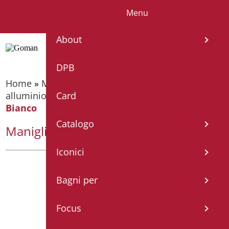
Menu
IT
EN
FR
ES
DE
About
DPB
Home
»
Maniglioni di sostegno
»
Maniglioni
alluminio nylon
»
Maniglia Lineare cm. 60 –
Card
Bianco
Catalogo
Maniglia Lineare cm. 60 – Bianco
Iconici
Bagni per
Focus