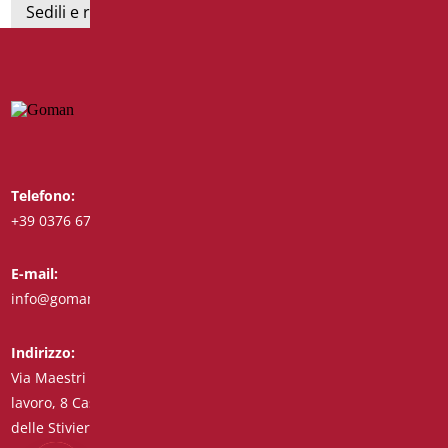
Sedili e rialzi WC
Telefono:
Whatsapp:
+39 0376 671780
+39 3488123919
E-mail:
Fax:
info@goman.it
+39 0376 671286
Indirizzo:
Via Maestri del
lavoro, 8 Castiglione
delle Stiviere 46043