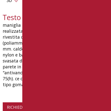
3D
Testo capitolato AN-M60/01
maniglia lineare di sicurezza cm.60 ø35 mm.
realizzata in tubo di alluminio spessore 2 mm.
rivestita con materiale termoplastico nylon
(poliammide 6) colore bianco ral 9016, spessore 2
mm. caldo al tatto, unita con giunti di innesto in
nylon e barra filettata in acciaio, completa di: vite
svasata di unione ø8 mm, piattelli per fissaggio a
parete in nylon, a 6 fori, rosoni ø75 mm funzione
"antivandalo". dimensioni mm 600(l) x 85(p) x
75(h). ce dispositivo medicale, garanzia 10 anni.
tipo goman codice an-m60/01
RICHIEDI INFORMAZIONI SUL PRODOTTO