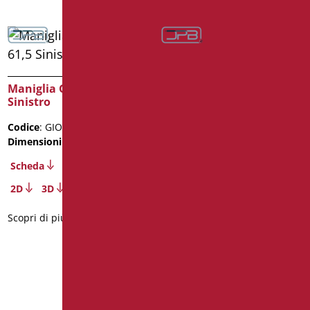
Maniglia Giotto cm. 61,5
Sinistro
Maniglia con Verticale
Laterale Sinistro Inox 304
Codice
: GIO-XM60S/30
Lucido
Dimensioni
: cm. 61,5
Codice
: ECO3-X3565S/93
Scheda
Dimensioni
: cm. 35X65
Peso confezione
: 2.1
2D
3D
Scheda
Scopri di più
3D
Scopri di più