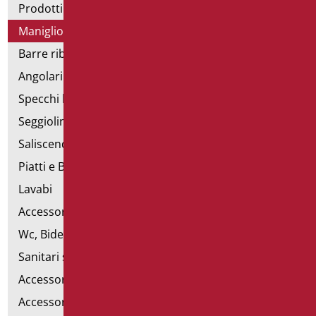
Prodotti con dichiarazione CAM
Maniglioni di sostegno
Barre ribaltabili e fisse
Angolari doccia e vasca
Specchi bagno
Seggiolini vasca e doccia
Saliscendi doccia di sostegno
Piatti e Box Doccia
Lavabi
Accessori per Lavabo
Wc, Bidet e pareti attrezzate
Sanitari speciali
Accessori per WC
Accessori bagno