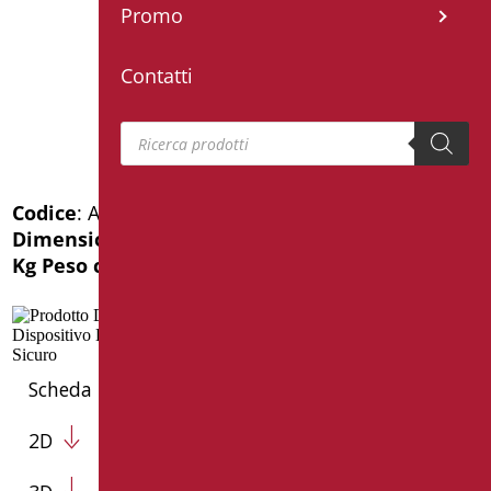
Promo
Contatti
Products search
Codice
: AN-M60/01
Dimensioni
: cm. 60
Kg Peso confezione
: 1.14
Scheda Tecnica
2D