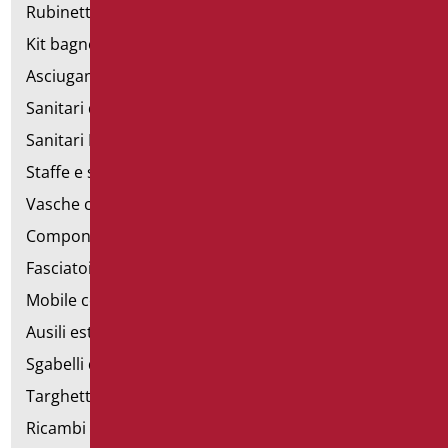
Rubinetteria
Kit bagno a norma
Asciugamani elettrici
Sanitari d'emergenza
Sanitari Inox
Staffe e sostegni per cartongesso
Vasche con sportello
Componibili corrimano
Fasciatoi
Mobile con poltrona
Ausili estraibili
Sgabelli doccia
Targhette bagno
Ricambi e minuteria