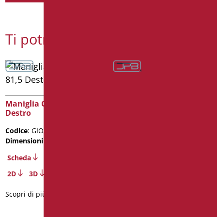
Ti potrebbe interessare
Maniglia Giotto cm. 81,5
Maniglia Lineare cm. 80 –
Destro
Bianco
Codice
: GIO-XM80D/30
Codice
: AN-M80/01
Dimensioni
: cm. 81,5
Dimensioni
: cm. 80
Peso confezione
: 1.5
Scheda
Scheda
2D
3D
2D
3D
Scopri di più
Scopri di più