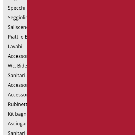
Specchi bagno
Seggiolini vasca e doccia
Saliscendi doccia di sostegno
Piatti e Box Doccia
Lavabi
Accessori per Lavabo
Wc, Bidet e pareti attrezzate
Sanitari speciali
Accessori per WC
Accessori bagno
Rubinetteria
Kit bagno a norma
Asciugamani elettrici
Sanitari d'emergenza