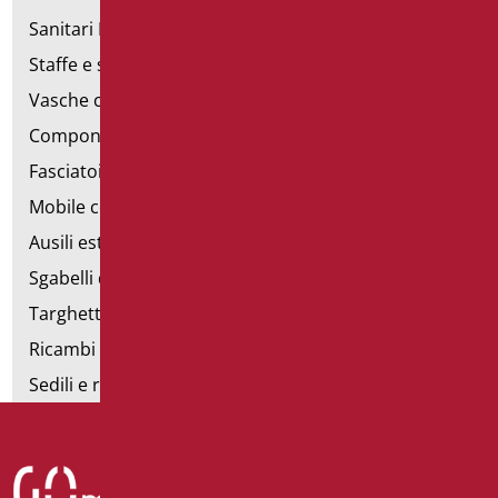
Sanitari Inox
Staffe e sostegni per cartongesso
Vasche con sportello
Componibili corrimano
Fasciatoi
Mobile con poltrona
Ausili estraibili
Sgabelli doccia
Targhette bagno
Ricambi e minuteria
Sedili e rialzi WC