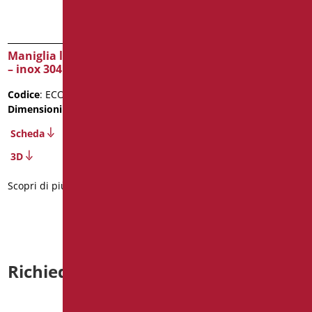
Maniglia lineare ø30mm
Maniglia Giotto cm. 81,5
– inox 304 lucido
Sinistro
Codice
: ECO3-XM30/93
Codice
: GIO-XM80S/30
Dimensioni
: cm. 30
Dimensioni
: cm. 81,5
Scheda
Scheda
3D
2D
3D
Scopri di più
Scopri di più
Richiedi informazioni