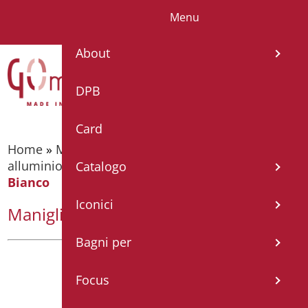
Menu
IT
EN
FR
ES
DE
About
DPB
Card
Home
»
Maniglioni di sostegno
»
Maniglioni
alluminio nylon
»
Maniglia Lineare cm. 40 –
Catalogo
Bianco
Iconici
Maniglia Lineare cm. 40 – Bianco
Bagni per
Focus