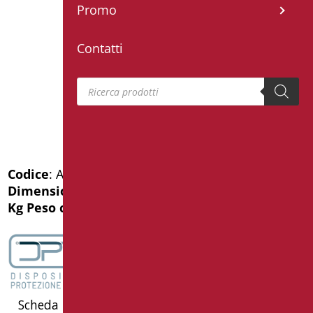
Promo
Contatti
Products search
Codice
: AN-M40/01
Dimensioni
: cm. 40
Kg Peso confezione
: 0.94
Scheda Tecnica