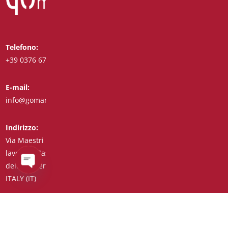
Telefono:
Whatsapp:
+39 0376 671780
+39 3488123919
E-mail:
Fax:
info@goman.it
+39 0376 671286
Indirizzo:
Via Maestri del
lavoro, 8 Castiglione
delle Stiviere 46043
ITALY (IT)
Open
chaty
C.F./P.I./Reg. Impr. 01890020207 – R.E.A. n° 206739 – Capitale