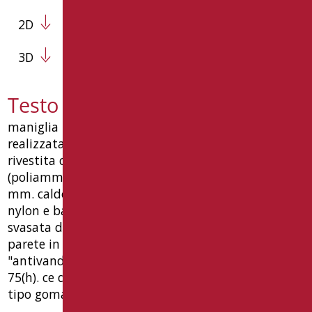
2D
3D
Testo capitolato AN-M40/01
maniglia lineare di sicurezza cm.40 ø35 mm.
realizzata in tubo di alluminio spessore 2 mm.
rivestita con materiale termoplastico nylon
(poliammide 6) colore bianco ral 9016, spessore 2
mm. caldo al tatto, unita con giunti di innesto in
nylon e barra filettata in acciaio, completa di: vite
svasata di unione ø8 mm, piattelli per fissaggio a
parete in nylon, a 6 fori, rosoni ø75 mm funzione
"antivandalo". dimensioni mm 400(l) x 85(p) x
75(h). ce dispositivo medicale, garanzia 10 anni.
tipo goman codice an-m40/01