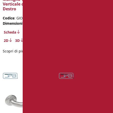
Verticale cm. 51,5X51,5
Laterale Destro Inox 304
Destro
Lucido
Codice
: GIO-X5050D/30
Codice
: ECO3-X3565D/93
Dimensioni
: cm. 51,5X51,5
Dimensioni
: cm. 35X65
Peso confezione
: 2.1
Scheda
Scheda
2D
3D
3D
Scopri di più
Scopri di più