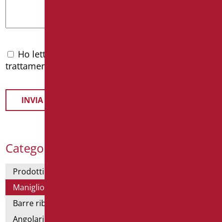
Ho letto l'
informativa privacy
e accetto il
trattamento dei dati personali
Categorie Prodotti
Prodotti con dichiarazione CAM
Maniglioni di sostegno
Barre ribaltabili e fisse
Angolari doccia e vasca