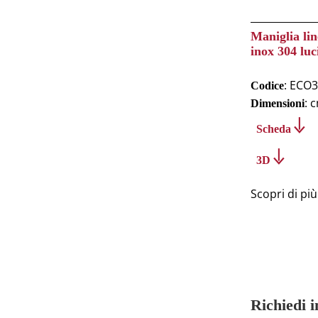
Maniglia li
inox 304 luc
: ECO
Codice
: 
Dimensioni
Scheda
3D
Scopri di più
Richiedi 