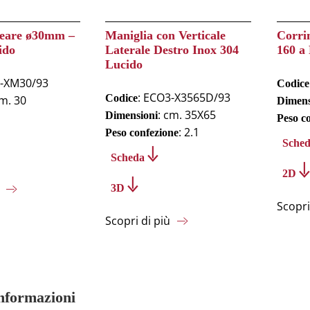
neare ø30mm –
Maniglia con Verticale
Corri
ido
Laterale Destro Inox 304
160 a 
Lucido
3-XM30/93
Codice
: ECO3-X3565D/93
Codice
cm. 30
Dimens
: cm. 35X65
Dimensioni
Peso c
: 2.1
Peso confezione
Sche
Scheda
2D
3D
Scopri
Scopri di più
informazioni