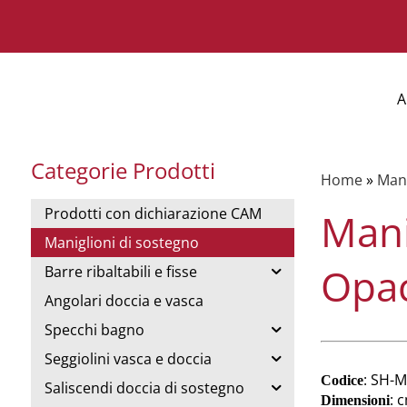
A
Categorie Prodotti
Home
»
Mani
Prodotti con dichiarazione CAM
Mani
Maniglioni di sostegno
Opa
Barre ribaltabili e fisse
Angolari doccia e vasca
Specchi bagno
Seggiolini vasca e doccia
: SH-
Codice
Saliscendi doccia di sostegno
: 
Dimensioni