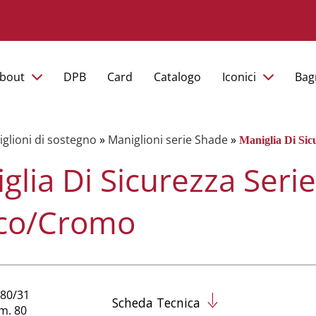
bout
DPB
Card
Catalogo
Iconici
Bag
glioni di sostegno
»
Maniglioni serie Shade
»
Maniglia Di Si
glia Di Sicurezza Seri
co/Cromo
M80/31
Scheda Tecnica
cm. 80