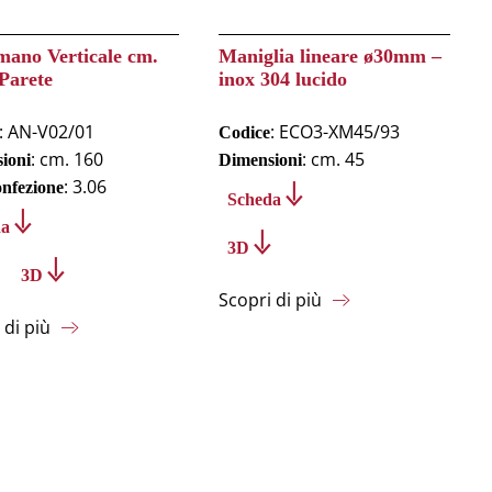
mano Verticale cm.
Maniglia lineare ø30mm –
Parete
inox 304 lucido
: AN-V02/01
: ECO3-XM45/93
Codice
: cm. 160
: cm. 45
ioni
Dimensioni
: 3.06
onfezione
Scheda
da
3D
3D
Scopri di più
 di più