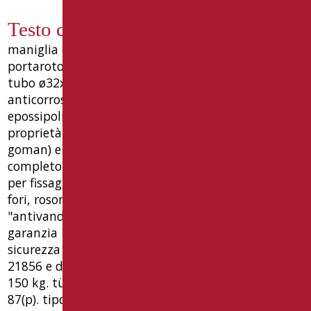
Testo capitolato LEX-M63P/30
maniglia di sicurezza lineare con prolunga
portarotolo serie leonardo deluxe, realizzata con
tubo ø32x1,5 mm in acciaio con trattamento
anticorrosione e rivestita con materiale antiusura
epossipoliestere (colori 08, 09, 30, 31 e 37: con
proprietà antibatteriche dei sali d'argento bio-
goman) e attacchi a muro e giunzioni cromate,
completo di: vite svasata di unione ø10, piattelli
per fissaggio a parete in acciaio inox aisi304, a 6
fori, rosoni acciaio inox aisi430 funzione
"antivandalo". • dpb-dispositivo protezione bagno,
garanzia 10 anni, progettato secondo requisiti ue
sicurezza prodotto, conforme norma uni en iso
21856 e dm 236 del 14/06/89. capacità di carico
150 kg. tüv tested. dimensioni mm 600(l) x 75(h) x
87(p). tipo goman leonardo deluxe codice lex-