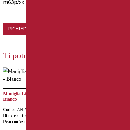
m63p/xx
RICHIEDI INFORMAZIONI SUL PRODOTTO
Ti potrebbe interessare
Maniglia Lineare cm. 40 –
Bianco
Maniglia con Verticale
Laterale Sinistro Inox 304
Codice
: AN-M40/01
Lucido
Dimensioni
: cm. 40
Peso confezione
: 0.94
Codice
: ECO3-X3565S/93
Dimensioni
: cm. 35X65