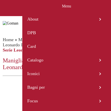
Menu
IT
EN
FR
ES
DE
About
DPB
Home
»
Maniglioni di sostegno
»
Maniglioni serie
Leonardo Deluxe
»
Maniglia Cm 63 con Portarotolo
Card
Serie Leonardo Deluxe
Maniglia Cm 63 con Portarotolo Serie
Catalogo
Leonardo Deluxe
Iconici
Bagni per
Focus