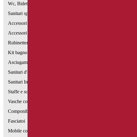
Wc, Bidet e pareti attrezzate
Sanitari speciali
Accessori per WC
Accessori bagno
Rubinetteria
Kit bagno a norma
Asciugamani elettrici
Sanitari d'emergenza
Sanitari Inox
Staffe e sostegni per cartongesso
Vasche con sportello
Componibili corrimano
Fasciatoi
Mobile con poltrona