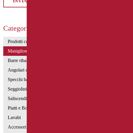
Categorie Prodotti
Prodotti con dichiarazione CAM
Maniglioni di sostegno
Barre ribaltabili e fisse
Angolari doccia e vasca
Specchi bagno
Seggiolini vasca e doccia
Saliscendi doccia di sostegno
Piatti e Box Doccia
Lavabi
Accessori per Lavabo