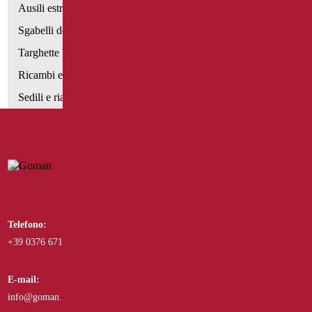
Ausili estraibili
Sgabelli doccia
Targhette bagno
Ricambi e minuteria
Sedili e rialzi WC
Telefono:
Whatsapp:
+39 0376 671780
+39 3488123919
E-mail:
Fax:
info@goman.it
+39 0376 671286