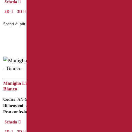
Scheda
Peso confezione
: 2.1
2D
3D
Scheda
Scopri di più
3D
Scopri di più
Maniglia Lineare cm. 90 –
Bianco
Maniglia con Verticale
Laterale Destro Inox 304
Codice
: AN-M90/01
Lucido
Dimensioni
: cm. 90
Peso confezione
: 1.5
Codice
: ECO3-X3565D/93
Dimensioni
: cm. 35X65
Scheda
Peso confezione
: 2.1
2D
3D