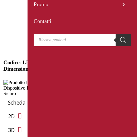
Promo
Contatti
Products search
Codice
: LEX-M63P/30
Dimensioni
: cm. 63
Scheda Tecnica
2D
3D