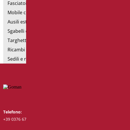
Fasciatoi
Mobile con poltrona
Ausili estraibili
Sgabelli doccia
Targhette bagno
Ricambi e minuteria
Sedili e rialzi WC
Telefono:
Whatsapp:
+39 0376 671780
+39 3488123919