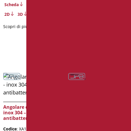
Scheda
Codice
: AN-A10/01
2D
3D
Dimensioni
: cm. 70X70X110h
Peso confezione
: 4.2
Scopri di più
Scheda
2D
3D
Scopri di più
Angolare cm 120×70-
Nylon Rilsan bianco
Angolare di sicurezza –
inox 304 – bianco
Codice
: N-ZA02
antibatterico
Dimensioni
: cm. 120x70
Codice
: XA13/01