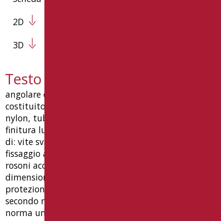
2D
3D
Testo capitolato XA05U/93
angolare di sicurezza con verticale libero dx/sx,
costituito da 4 pezzi, con giunzioni di innesto in
nylon, tubo ø32x1,5, in acciaio inox aisi304 con
finitura lucida, con 3 rinforzi di portata, completo
di: vite svasata di unione ø10, piattelli per
fissaggio a parete in acciaio inox aisi304, a 6 fori,
rosoni acciaio inox aisi430 funzione "antivandalo".
dimensione mm. 700x700x700(h). • dpb-dispositivo
protezione bagno, garanzia 10 anni, progettato
secondo requisiti ue sicurezza prodotto, conforme
norma uni en iso 21856 e dm 236 del 14/06/89.