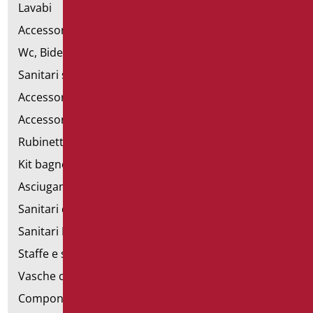
Lavabi
Accessori per Lavabo
Wc, Bidet e pareti attrezzate
Sanitari speciali
Accessori per WC
Accessori bagno
Rubinetteria
Kit bagno a norma
Asciugamani elettrici
Sanitari d'emergenza
Sanitari Inox
Staffe e sostegni per cartongesso
Vasche con sportello
Componibili corrimano