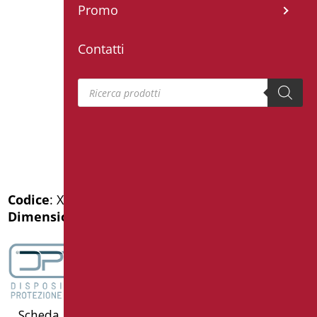
Promo
Contatti
Products search
Codice
: XA05U/93
Dimensioni
: cm. 70x70x70h
Scheda Tecnica