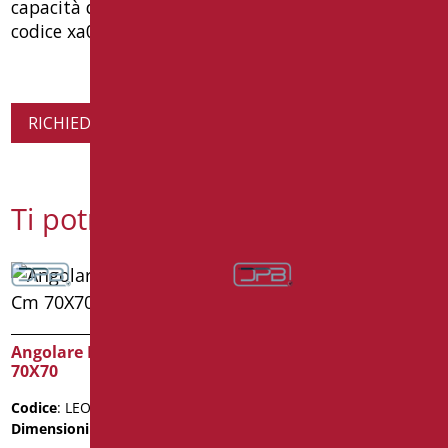
capacità di carico 150 kg. tüv tested. tipo goman
codice xa05u/93
RICHIEDI INFORMAZIONI SUL PRODOTTO
Ti potrebbe interessare
Angolare Leonardo Cm
70X70
Angolare con Verticale
Codice
: LEO-A01/01
Laterale Universale
Dimensioni
: cm. 70X70
Dx/Sx Bianco