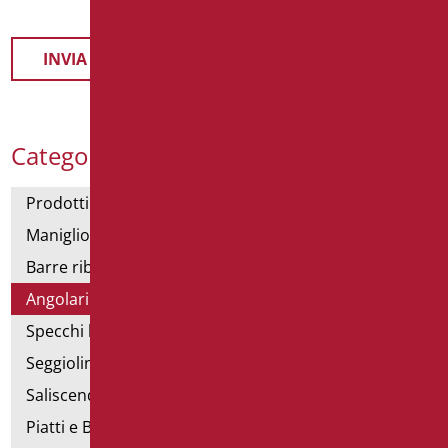
Categorie Prodotti
Prodotti con dichiarazione CAM
Maniglioni di sostegno
Barre ribaltabili e fisse
Angolari doccia e vasca
Specchi bagno
Seggiolini vasca e doccia
Saliscendi doccia di sostegno
Piatti e Box Doccia