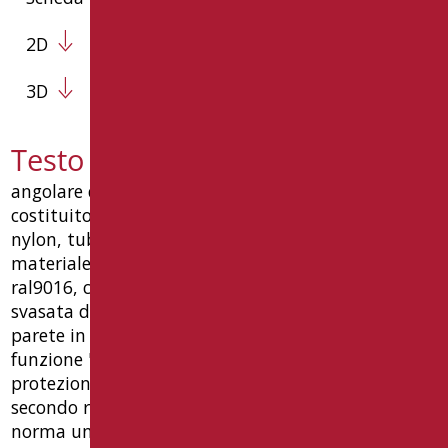
2D
3D
Testo capitolato N-ZA05U
angolare di sicurezza con verticale libero dx/sx,
costituito da 4 pezzi, con giunzioni di innesto in
nylon, tubo ø32x1,5, in acciaio rivestito con
materiale antiusura termoplastico colore bianco
ral9016, con 3 rinforzi di portata, completo di: vite
svasata di unione ø10, piattelli per fissaggio a
parete in nylon, a 6 fori, rosoni acciaio inox aisi430
funzione "antivandalo". • dpb-dispositivo
protezione bagno, garanzia 10 anni, progettato
secondo requisiti ue sicurezza prodotto, conforme
norma uni en iso 21856 e dm 236 del 14/06/89.