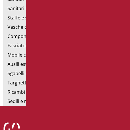
Sanitari Inox
Staffe e sostegni per cartongesso
Vasche con sportello
Componibili corrimano
Fasciatoi
Mobile con poltrona
Ausili estraibili
Sgabelli doccia
Targhette bagno
Ricambi e minuteria
Sedili e rialzi WC