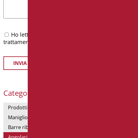
Ho letto l'
informativa privacy
e accetto il
trattamento dei dati personali
Categorie Prodotti
Prodotti con dichiarazione CAM
Maniglioni di sostegno
Barre ribaltabili e fisse
Angolari doccia e vasca