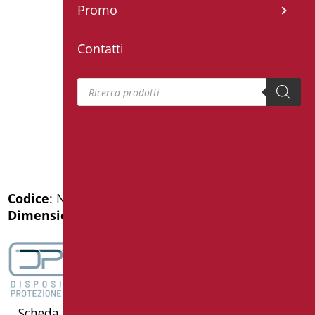
Promo
Contatti
Products search
Codice
: N-ZA05U
Dimensioni
: cm. 70x70x70h
Scheda Tecnica