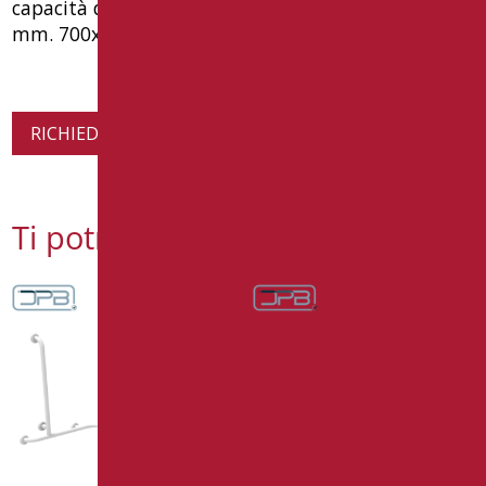
capacità di carico 150 kg. tüv tested. dimensione
mm. 700x700x700(h). tipo goman codice n-za05u
RICHIEDI INFORMAZIONI SUL PRODOTTO
Ti potrebbe interessare