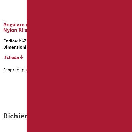
Angolare cm 70×70 –
Angolare Inox Bianco
Nylon Rilsan bianco
Antibatterico
Codice
: N-ZA01
Codice
: XA01/01
Dimensioni
: cm. 70x70
Dimensioni
: cm. 70X70
Scheda
Scheda
2D
3D
Scopri di più
Scopri di più
Richiedi informazioni