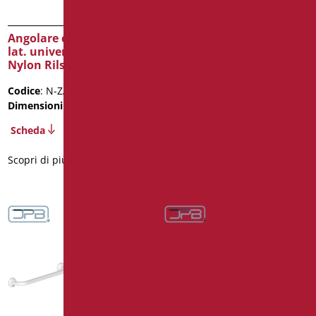
Angolare con verticale
Angolare con verticale
lat. universale dx/sx –
lat,universale dx/sx –
Nylon Rilsan bianco
Nylon Rilsan bianco
Codice
: N-ZA06U
Codice
: N-ZA08U
Dimensioni
: cm. 120x70x70h
Dimensioni
: cm. 70x150x70h
Scheda
Scheda
Scopri di più
Scopri di più