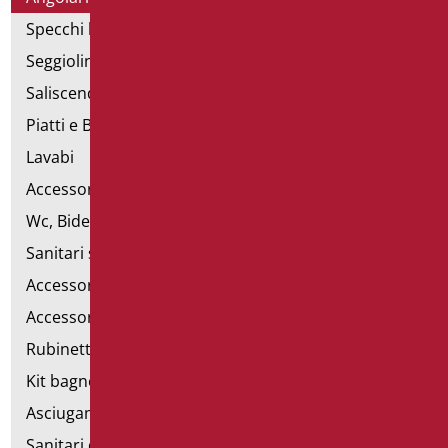
Specchi bagno
Seggiolini vasca e doccia
Saliscendi doccia di sostegno
Piatti e Box Doccia
Lavabi
Accessori per Lavabo
Wc, Bidet e pareti attrezzate
Sanitari speciali
Accessori per WC
Accessori bagno
Rubinetteria
Kit bagno a norma
Asciugamani elettrici
Sanitari d'emergenza