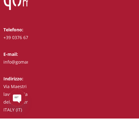
Telefono:
Whatsapp:
+39 0376 671780
+39 3488123919
E-mail:
Fax:
info@goman.it
+39 0376 671286
Indirizzo:
Via Maestri del
lavoro, 8 Castiglione
delle Stiviere 46043
ITALY (IT)
Open
chaty
C.F./P.I./Reg. Impr. 01890020207 – R.E.A. n° 206739 – Capitale