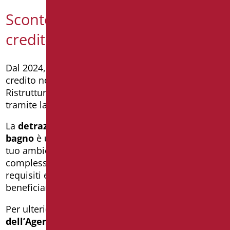
Sconto in fattura e cessione del
credito
Dal 2024, lo sconto in fattura e la cessione del
credito non sono più previsti per il Bonus
Ristrutturazioni. La detrazione si applica solo
tramite la dichiarazione dei redditi.
La
detrazione 50% per la ristrutturazione del
bagno
è un’ottima opportunità per rinnovare il
tuo ambiente e risparmiare sulla spesa
complessiva. Assicurati di rispettare tutti i
requisiti e conserva la documentazione per
beneficiare del bonus senza problemi.
Per ulteriori dettagli, consulta la
Guida ufficiale
dell’Agenzia delle Entrate
o rivolgiti a un