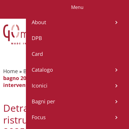
Menu
IT
About
DPB
Card
Catalogo
Home
»
Blog
»
Detrazione 50% ristrutturazione
bagno 2025: chi può usufruirne e quali
interventi ammessi?
Iconici
Bagni per
Detrazione 50%
ristrutturazione bagno
Focus