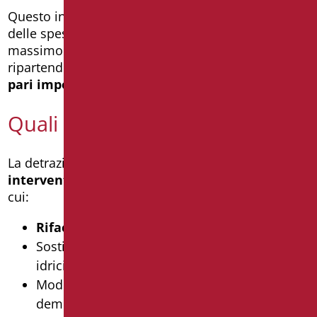
Questo incentivo consente di recuperare la metà
delle spese sostenute per i lavori, fino a un
massimo di
96.000 euro
per unità abitativa
ripartendo la detrazione in
10 rate annuali di
pari importo
.
Quali interventi sono ammessi?
La detrazione del 50% è applicabile solo per
interventi di manutenzione straordinaria
, tra
cui:
Rifacimento completo del bagno
Sostituzione e messa a norma degli impianti
idrici e sanitari
Modifica della disposizione interna con
demolizione e ricostruzione