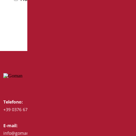
trattamento dei dati personali
Telefono:
Whatsapp:
+39 0376 671780
+39 3488123919
E-mail:
Fax:
info@goman.it
+39 0376 671286