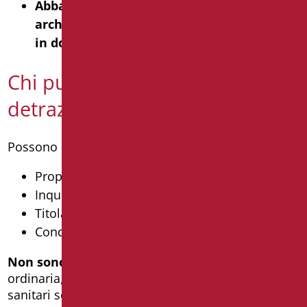
Abbattimento delle barriere
architettoniche (es. trasformazione vasca
in doccia accessibile)
Chi può usufruire della
detrazione?
Possono accedere al Bonus Ristrutturazione:
Proprietari di immobili residenziali
Inquilini o comodatari
Titolari di diritti reali sull’immobile
Condomini per le parti comuni
Non sono ammessi
lavori di manutenzione
ordinaria, come la semplice sostituzione dei
sanitari senza modificare impianti o strutture.