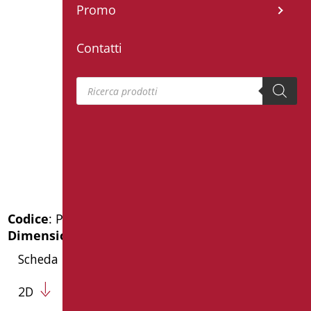
Promo
Contatti
Products search
Codice
: PR-L120/39
Dimensioni
: cm. 120X50X4
Scheda Tecnica
2D