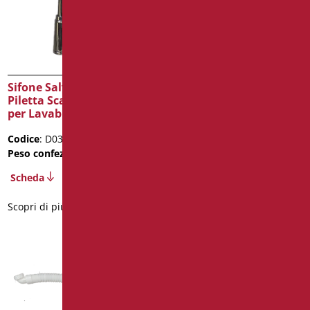
Sifone Salvaspazio con
Sifone Salvaspazio Senza
Piletta Scarico Click-Clack
Piletta in ABS Cromato
per Lavabi Rim
Codice
: D0130C/99
Codice
: D0377/99
Dimensioni
: cm. 1"1/4XØ32
Peso confezione
: 1.6
Peso confezione
: 0.5
Scheda
Scheda
Scopri di più
Scopri di più