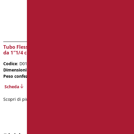
Tubo Flessibile Di Scarico
Tubo Flessibile Di Scarico
da 1″1/4 con Sifone
da 1″1/4
Codice
: D0137/01
Codice
: D0132/01
Dimensioni
: cm. 1"1/4
Dimensioni
: cm. 1"1/4
Peso confezione
: 0.23
Peso confezione
: 0.1
Scheda
Scheda
Scopri di più
Scopri di più