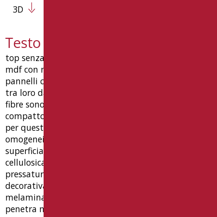
3D
Testo capitolato PR-L120/39
top senza fori con staffe fisse. realizzato in pannelli
mdf con nobilitazione doppio strato melaminico.
pannelli composti da fibre di legno pressate, legate
tra loro da collanti a base di resine sintetiche. le
fibre sono distribuite in modo uniforme e
compatto su tutto lo spessore del pannello, dotato
per questo di grande stabilità dimensionale e
omogeneità. il pannello è rivestito
superficialmente da una pellicola decorativa a base
cellulosica impregnata di resina melaminica. la
pressatura a caldo sui pannelli mdf della pellicola
decorativa ne determina la "nobilitazione". la
melamina contenuta nella pellicola fonde e
penetra nel supporto mdf, formando uno strato