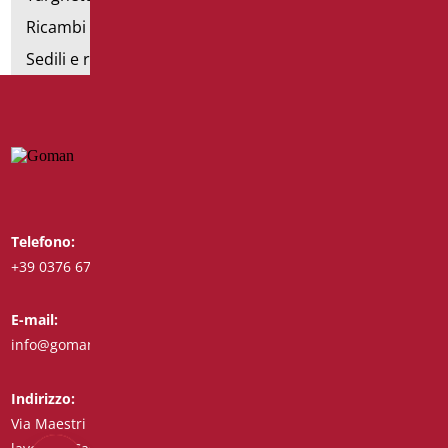
Ricambi e minuteria
Sedili e rialzi WC
Telefono:
Whatsapp:
+39 0376 671780
+39 3488123919
E-mail:
Fax:
info@goman.it
+39 0376 671286
Indirizzo:
Via Maestri del