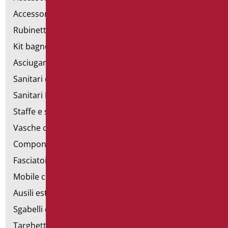
Accessori bagno
Rubinetteria
Kit bagno a norma
Asciugamani elettrici
Sanitari d'emergenza
Sanitari Inox
Staffe e sostegni per cartongesso
Vasche con sportello
Componibili corrimano
Fasciatoi
Mobile con poltrona
Ausili estraibili
Sgabelli doccia
Targhette bagno