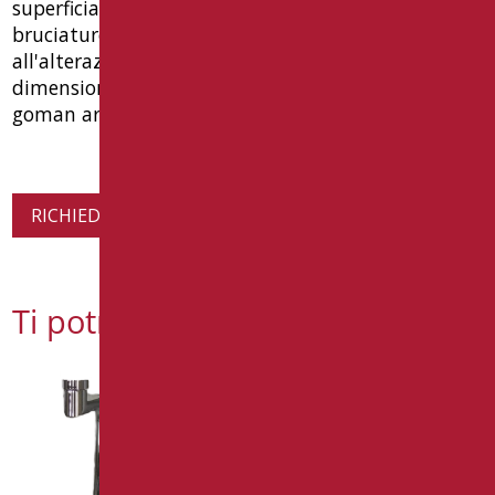
superficiale del tutto omogeneo, resistente alle
bruciature, ai reagenti chimici, all'abrasione ed
all'alterazione dei colori. colore antracite opaco.
dimensione mm 1200(l) x 500(p) x 40(h). tipo:
goman articolo pr-l120/39
RICHIEDI INFORMAZIONI SUL PRODOTTO
Ti potrebbe interessare