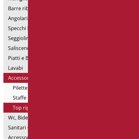
Barre ribaltabili e fisse
Angolari doccia e vasca
Specchi bagno
Seggiolini vasca e doccia
Saliscendi doccia di sostegno
Piatti e Box Doccia
Lavabi
Accessori per Lavabo
Pilette e sifoni
Staffe per lavabi
Top ripiani
Wc, Bidet e pareti attrezzate
Sanitari speciali
Accessori per WC