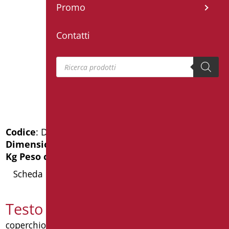
Promo
Contatti
Products search
Codice
: D0246/01
Dimensioni
: cm. 44X37
Kg Peso confezione
: 4.1
Scheda Tecnica
Testo capitolato D0246/01
coperchio sedile chiuso in mdf rivestito resina