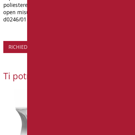
poliestere, con cerniere in acciaio inox per wc serie
open misure mm 440x370x55. tipo: goman articolo
d0246/01
RICHIEDI INFORMAZIONI SUL PRODOTTO
Ti potrebbe interessare