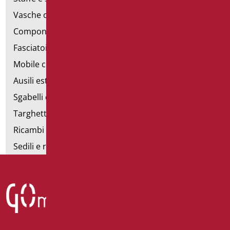
Vasche con sportello
Componibili corrimano
Fasciatoi
Mobile con poltrona
Ausili estraibili
Sgabelli doccia
Targhette bagno
Ricambi e minuteria
Sedili e rialzi WC