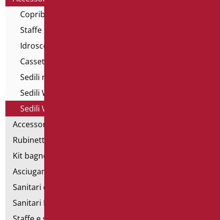
Copribordi per wc Open
Staffe per wc sospesi
Idroscopini per wc
Cassette di scarico
Sedili rialzati per wc
Sedili WC con apertura
Sedili WC
Accessori bagno
Rubinetteria
Kit bagno a norma
Asciugamani elettrici
Sanitari d'emergenza
Sanitari Inox
Staffe e sostegni per cartongesso