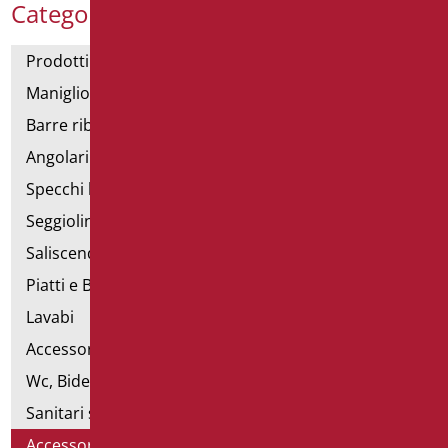
Categorie Prodotti
Prodotti con dichiarazione CAM
Maniglioni di sostegno
Barre ribaltabili e fisse
Angolari doccia e vasca
Specchi bagno
Seggiolini vasca e doccia
Saliscendi doccia di sostegno
Piatti e Box Doccia
Lavabi
Accessori per Lavabo
Wc, Bidet e pareti attrezzate
Sanitari speciali
Accessori per WC