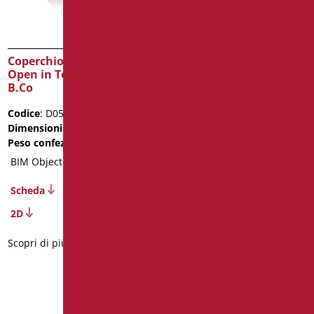
Coperchio Sedile per Vasi
Ciambella Rialzata
Open in Termoindurente
(Antibatterica), con
B.Co
Coperchio
Codice
: D0552/01
Codice
: D0270/01
Dimensioni
: cm. 45X38
Dimensioni
: cm. h10
Peso confezione
: 2.6
Scheda
BIM Object
2D
Scheda
Scopri di più
2D
Scopri di più