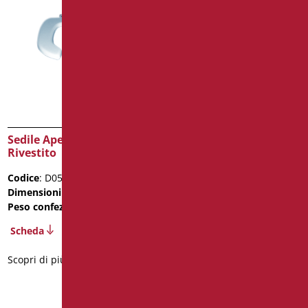
Sedile Aperto Mdf
Copribordo
Rivestito
Termoformato per WC
Serie Open
Codice
: D0554/01
Codice
: D0559/01
Dimensioni
: cm. 43x37
Dimensioni
: cm. 59x39
Peso confezione
: 3.96
Peso confezione
: 0.5
Scheda
Scheda
Scopri di più
2D
Scopri di più