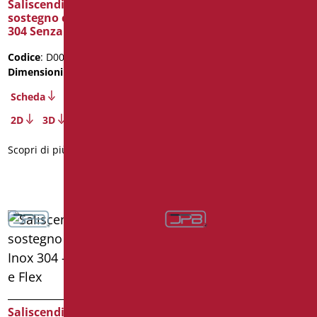
Saliscendi Doccia di
Saliscendi Doccia di
sostegno cm. 120 – Inox
sostegno con Supporto
304 Senza Doccia e Flex
Saliscendi Doccia
Codice
: D0030SDF/93
Codice
: AN-031SDF/01
Dimensioni
: cm. 120
Dimensioni
: cm. 40X120
Peso confezione
: 4
Scheda
Scheda
2D
3D
2D
3D
Scopri di più
Scopri di più
Saliscendi Doccia di
Saliscendi Doccia di