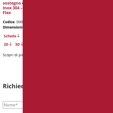
sostegno cm. 40X120 –
sostegno cm. 40X120 –
Inox 304 – Senza Doccia e
Inox 304 Senza Doccia e
Flex
Flex
Codice
: D0031BSDF/01
Codice
: D0031SDF/01
Dimensioni
: cm. 40X120
Dimensioni
: cm. 40X120
Scheda
Scheda
2D
3D
2D
3D
Scopri di più
Scopri di più
Richiedi informazioni