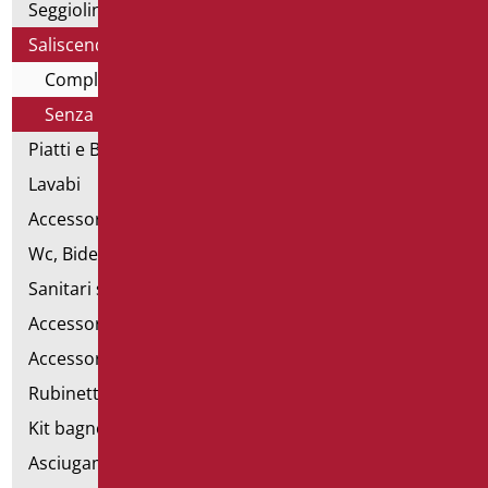
Seggiolini vasca e doccia
Saliscendi doccia di sostegno
Completo di doccia e flex
Senza doccia e flex
Piatti e Box Doccia
Lavabi
Accessori per Lavabo
Wc, Bidet e pareti attrezzate
Sanitari speciali
Accessori per WC
Accessori bagno
Rubinetteria
Kit bagno a norma
Asciugamani elettrici