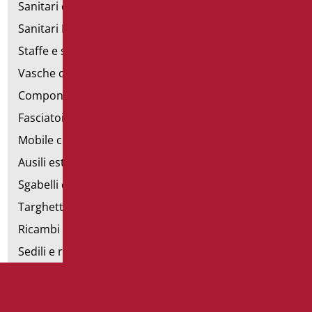
Sanitari d'emergenza
Sanitari Inox
Staffe e sostegni per cartongesso
Vasche con sportello
Componibili corrimano
Fasciatoi
Mobile con poltrona
Ausili estraibili
Sgabelli doccia
Targhette bagno
Ricambi e minuteria
Sedili e rialzi WC