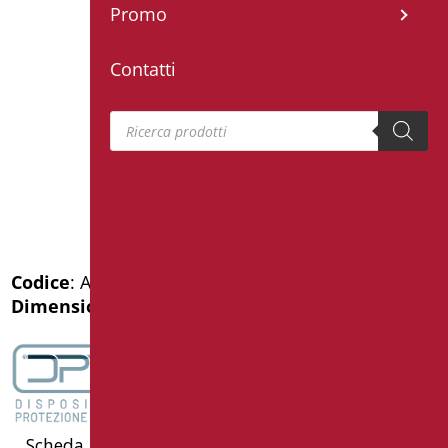
Promo
Contatti
Products search
Codice
: AN-030SDF/01
Dimensioni
: cm. 120
Scheda Tecnica