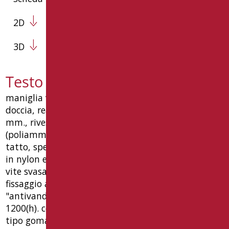
2D
3D
Testo capitolato AN-030SDF/01
maniglia verticale ø35 mm con funzione saliscendi
doccia, realizzata in tubo di alluminio spessore 2
mm., rivestito con materiale termoplastico nylon
(poliammide 6) colore bianco ral9016, caldo al
tatto, spessore 2 mm, unita con giunti di innesto
in nylon e barra filettata in acciaio, completa di:
vite svasata di unione ø8 mm, piattelli per
fissaggio a parete in nylon, a 6 fori, rosoni funzione
"antivandalo". dimensioni mm 75(l) x 85(p) x
1200(h). ce dispositivo medicale, garanzia 10 anni.
tipo goman codice an-030sdf/01