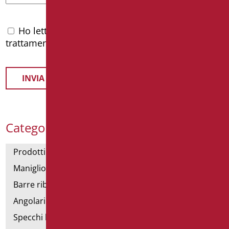
Ho letto l'
informativa privacy
e accetto il
trattamento dei dati personali
Categorie Prodotti
Prodotti con dichiarazione CAM
Maniglioni di sostegno
Barre ribaltabili e fisse
Angolari doccia e vasca
Specchi bagno