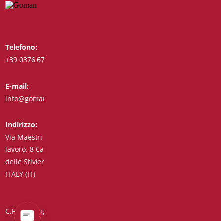
Telefono:
Whatsapp:
+39 0376 671780
+39 3488123919
E-mail:
Fax:
info@goman.it
+39 0376 671286
Indirizzo:
Via Maestri del
lavoro, 8 Castiglione
delle Stiviere 46043
ITALY (IT)
C.F./P.I./Reg. Impr. 01890020207 – R.E.A. n° 206739 – Capitale