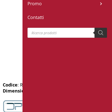
Promo
Contatti
Products search
Codice
: RAF-X030/31
Dimensioni
: cm. 121,5