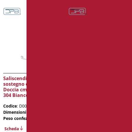
Saliscendi Doccia di
Saliscendi Doccia di
sostegno e Saliscendi
sostegno cm. 40X120
Doccia cm. 60X120 – Inox
304 Bianco Antibatterico
Codice
: AN-031/01
Dimensioni
: cm. 40X120
Codice
: D0032B/01
Peso confezione
: 3.4
Dimensioni
: cm. 60X120
Scheda
Peso confezione
: 4.5
2D
3D
Scheda