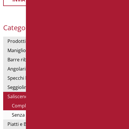
Categorie Prodotti
Prodotti con dichiarazione CAM
Maniglioni di sostegno
Barre ribaltabili e fisse
Angolari doccia e vasca
Specchi bagno
Seggiolini vasca e doccia
Saliscendi doccia di sostegno
Completo di doccia e flex
Senza doccia e flex
Piatti e Box Doccia