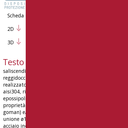
Scheda Tecnica
2D
3D
Testo capitolato RAF-X030/31
saliscendi verticale universale mm 1230 con
reggidoccia, con doccia a getto e tubo flessibile,
realizzato in tubo ø32x1,5 mm di acciaio inox
aisi304, rivestito con materiale antiusura
epossipoliestere (colori 08, 09, 30, 31 e 37: con
proprietà antibatteriche dei sali d'argento, bio-
goman) e/o rivestimento galvanico, vite svasata di
unione ø10, piattelli per fissaggio a parete in
acciaio inox, a 6 fori, rosoni acciaio inox funzione