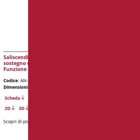
Saliscendi Doccia di
Saliscendi Doccia di
sostegno da cm. 120 con
sostegno con Supporto
Funzione Saliscendi
Saliscendi Doccia
Codice
: AN-030SDF/01
Codice
: AN-032SDF/01
Dimensioni
: cm. 120
Dimensioni
: cm. 60X120
Peso confezione
: 4
Scheda
Scheda
2D
3D
2D
3D
Scopri di più
Scopri di più