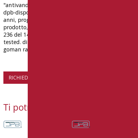
"antivandalo" cromati. complementi cromati. •
dpb-dispositivo protezione bagno, garanzia 10
anni, progettato secondo requisiti ue sicurezza
prodotto, conforme norma uni en iso 21856 e dm
236 del 14/06/89. capacità di carico 150 kg. tüv
tested. dimensione mm 75(l) x 1230(h) x 87(p). tipo
goman raffaello codice raf-x030/xx
RICHIEDI INFORMAZIONI SUL PRODOTTO
Ti potrebbe interessare