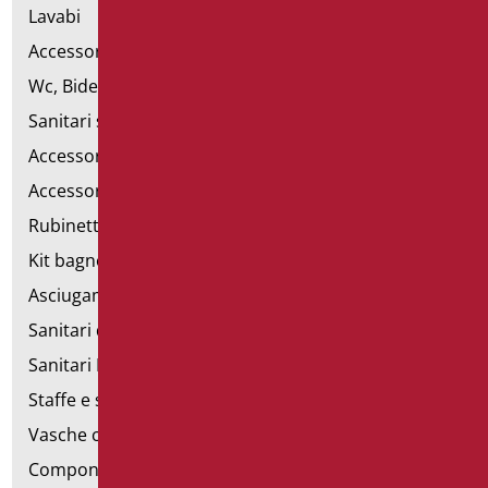
Lavabi
Accessori per Lavabo
Wc, Bidet e pareti attrezzate
Sanitari speciali
Accessori per WC
Accessori bagno
Rubinetteria
Kit bagno a norma
Asciugamani elettrici
Sanitari d'emergenza
Sanitari Inox
Staffe e sostegni per cartongesso
Vasche con sportello
Componibili corrimano