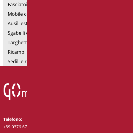
Fasciatoi
Mobile con poltrona
Ausili estraibili
Sgabelli doccia
Targhette bagno
Ricambi e minuteria
Sedili e rialzi WC
Telefono:
Whatsapp:
+39 0376 671780
+39 3488123919