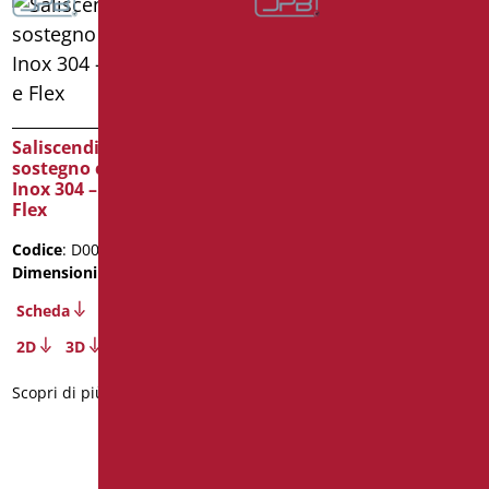
Saliscendi Doccia di
sostegno cm. 120 – Inox
Saliscendi Doccia di
304 Senza Doccia e Flex
sostegno cm. 40X120 –
Inox 304 – Senza Doccia e
Codice
: D0030SDF/93
Flex
Dimensioni
: cm. 120
Codice
: D0031BSDF/01
Scheda
Dimensioni
: cm. 40X120
2D
3D
Scheda
Scopri di più
2D
3D
Scopri di più