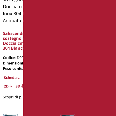
Saliscendi Doccia di
Saliscendi Doccia di
sostegno e Saliscendi
sostegno e Saliscendi
Doccia cm. 60X120 – Inox
Doccia cm. 60X120 – Inox
304 Bianco Antibatterico
304 Bianco Antibatterico
Codice
: D0032B/01
Codice
: D0032/01
Dimensioni
: cm. 60X120
Dimensioni
: cm. 60X120
Peso confezione
: 4.5
Scheda
Scheda
2D
3D
2D
3D
Scopri di più
Scopri di più