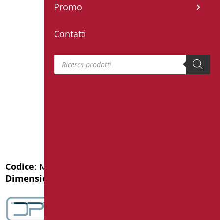
Promo
Contatti
Products search
Codice
: MIA-X12050SDF/31
Dimensioni
: cm. 120X50