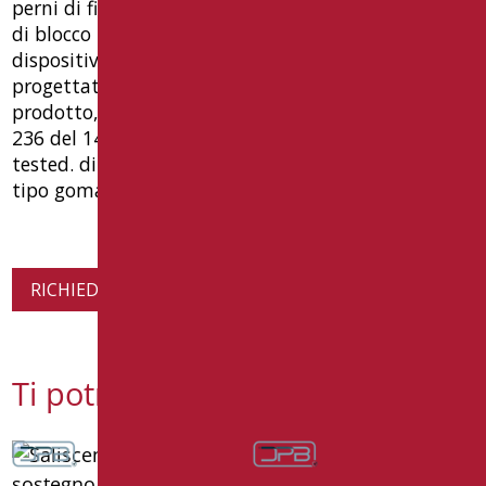
perni di fissaggio a muro in alluminio e grano m6
di blocco in acciaio. complementi cromati. • dpb-
dispositivo protezione bagno, garanzia 10 anni,
progettato secondo requisiti ue sicurezza
prodotto, conforme norma uni en iso 21856 e dm
236 del 14/06/89. capacità di carico 150 kg. tüv
tested. dimensione mm 1240(h) x 500(l) x 87(p).
tipo goman codice mia-x12050sdf/xx
RICHIEDI INFORMAZIONI SUL PRODOTTO
Ti potrebbe interessare