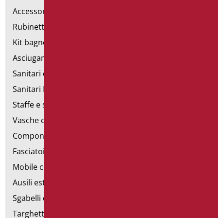
Accessori bagno
Rubinetteria
Kit bagno a norma
Asciugamani elettrici
Sanitari d'emergenza
Sanitari Inox
Staffe e sostegni per cartongesso
Vasche con sportello
Componibili corrimano
Fasciatoi
Mobile con poltrona
Ausili estraibili
Sgabelli doccia
Targhette bagno