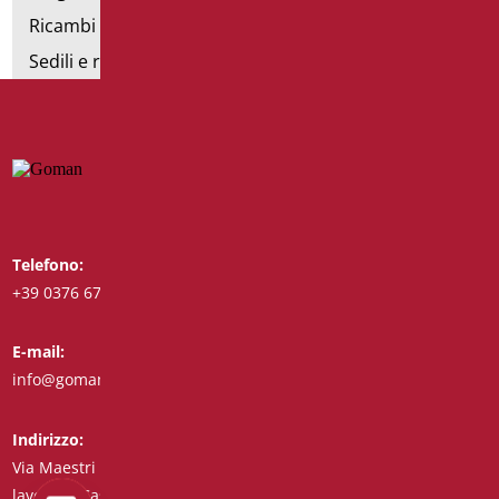
Ricambi e minuteria
Sedili e rialzi WC
Telefono:
Whatsapp:
+39 0376 671780
+39 3488123919
E-mail:
Fax:
info@goman.it
+39 0376 671286
Indirizzo:
Via Maestri del
lavoro, 8 Castiglione