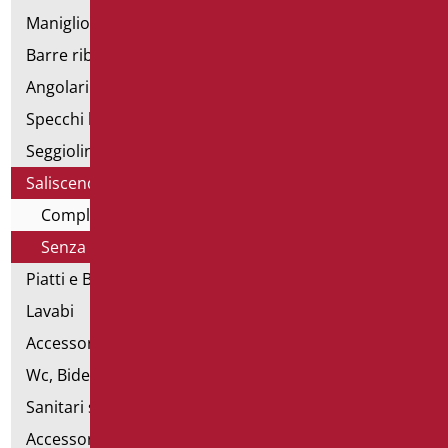
Maniglioni di sostegno
Barre ribaltabili e fisse
Angolari doccia e vasca
Specchi bagno
Seggiolini vasca e doccia
Saliscendi doccia di sostegno
Completo di doccia e flex
Senza doccia e flex
Piatti e Box Doccia
Lavabi
Accessori per Lavabo
Wc, Bidet e pareti attrezzate
Sanitari speciali
Accessori per WC