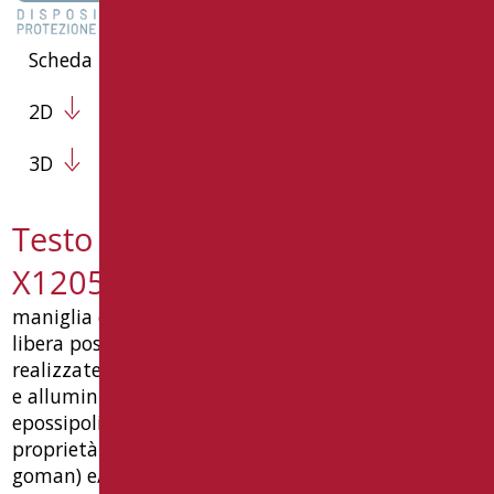
Scheda Tecnica
2D
3D
Testo capitolato MIA-
X12050SDF/31
maniglia di sicurezza cm 50x120 con verticale a
libera posizione, costituita da sei componenti,
realizzate in tubo acciaio inox aisi304 ø32x1,5 mm
e alluminio, rivestita con materiale antiusura
epossipoliestere (colori 08, 09, 30, 31 e 37: con
proprietà antibatteriche dei sali d'argento, bio-
goman) e/o rivestimento galvanico, completa di