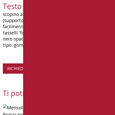
Testo capitolato LEO-B250/08
scopino a muro in abs (corpo) e polipropilene
(supporto setole). il bicchiere puo' essere
facilmente rimosso per il lavaggio. completo di
tasselli 'fischer' in dotazione o biadesivo. colore
nero opaco. dimensioni mm 485(h) x 115(p) x 95(l).
tipo: goman articolo leo-b250/08
RICHIEDI INFORMAZIONI SUL PRODOTTO
Ti potrebbe interessare