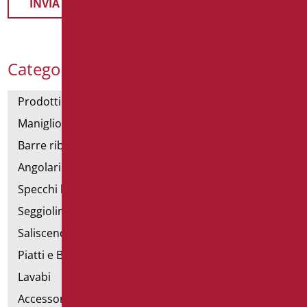
Categorie Prodotti
Prodotti con dichiarazione CAM
Maniglioni di sostegno
Barre ribaltabili e fisse
Angolari doccia e vasca
Specchi bagno
Seggiolini vasca e doccia
Saliscendi doccia di sostegno
Piatti e Box Doccia
Lavabi
Accessori per Lavabo