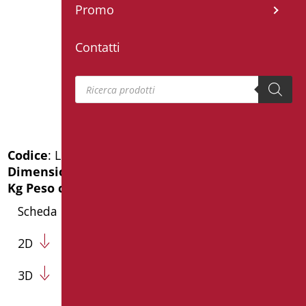
Promo
Contatti
Products search
Codice
: LEO-B250/08
Dimensioni
: cm. 45X15X7
Kg Peso confezione
: 0.5
Scheda Tecnica
2D
3D