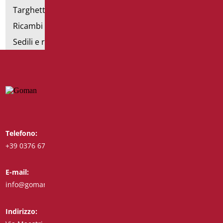
Targhette bagno
Ricambi e minuteria
Sedili e rialzi WC
Telefono:
Whatsapp:
+39 0376 671780
+39 3488123919
E-mail:
Fax:
info@goman.it
+39 0376 671286
Indirizzo: