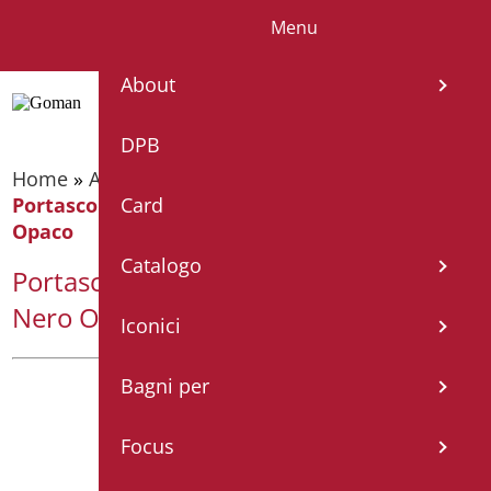
Menu
IT
EN
FR
ES
DE
About
DPB
Home
»
Accessori bagno
»
Porta scopino
»
Portascopino Sospeso Leonardo – ABS Nero
Card
Opaco
Catalogo
Portascopino Sospeso Leonardo – ABS
Nero Opaco
Iconici
Bagni per
Focus