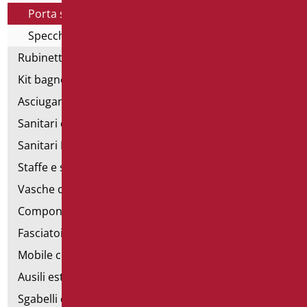
Porta scopino
Specchi ingranditori
Rubinetteria
Kit bagno a norma
Asciugamani elettrici
Sanitari d'emergenza
Sanitari Inox
Staffe e sostegni per cartongesso
Vasche con sportello
Componibili corrimano
Fasciatoi
Mobile con poltrona
Ausili estraibili
Sgabelli doccia