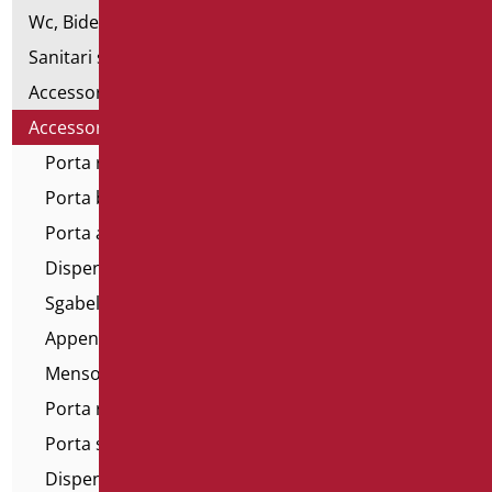
Wc, Bidet e pareti attrezzate
Sanitari speciali
Accessori per WC
Accessori bagno
Porta rifiuti
Porta bicchieri
Porta asciugamano
Dispenser salviette
Sgabelli e sedili vasca
Appendini
Mensole
Porta rotolo
Porta sapone
Dispenser sapone