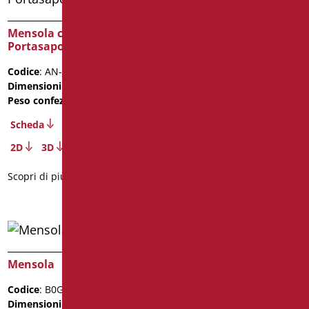
Porta bicchiere
Mensola con
Codice
: B0GS15/99
Portasapone
Dimensioni
: cm. 11x9
Codice
: AN-B164/01
Scheda
Dimensioni
: cm. 50X16
Peso confezione
: 1.7
Scopri di più
Scheda
2D
3D
Scopri di più
Mensola
Portasalviette
Codice
: B0GS20/99
Codice
: B0GS30/99
Dimensioni
: cm. 53x12
Dimensioni
: cm. 60x8