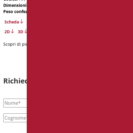
Dimensioni
: cm. 50X16
Dimensioni
: cm. 35X15
Peso confezione
: 1.7
Peso confezione
: 0.4
Scheda
Scheda
2D
3D
2D
3D
Scopri di più
Scopri di più
Richiedi informazioni