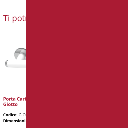
Ti potrebbe interessare
Porta Carta Igienica Serie
Mensola
Giotto
Codice
: B0GS20/99
Codice
: GIO-XB113/30
Dimensioni
: cm. 53x12
Dimensioni
: cm. 22
Scheda