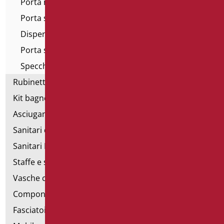
Porta rotolo
Porta sapone
Dispenser sapone
Porta scopino
Specchi ingranditori
Rubinetteria
Kit bagno a norma
Asciugamani elettrici
Sanitari d'emergenza
Sanitari Inox
Staffe e sostegni per cartongesso
Vasche con sportello
Componibili corrimano
Fasciatoi