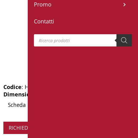
Promo
Contatti
Products search
Codice
: H0RB496/99
Dimensioni
: cm. 13,5X10X2,5
Scheda Tecnica
RICHIEDI INFORMAZIONI SUL PRODOTTO