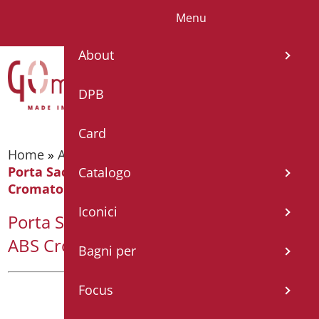
Menu
IT
EN
FR
About
DPB
Card
Home
»
Accessori bagno
»
Dispenser salviette
»
Porta Sacchetti Igienici e Copri WC in ABS
Catalogo
Cromato
Iconici
Porta Sacchetti Igienici e Copri WC in
ABS Cromato
Bagni per
Focus