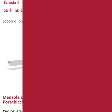
Scheda
Scopri di più
2D
3D
Scopri di più
Mensola con
Porta Scopino Sospeso
Portabicchiere Serie An
Bianco
Codice
: AN-B163/01
Codice
: B0296/01