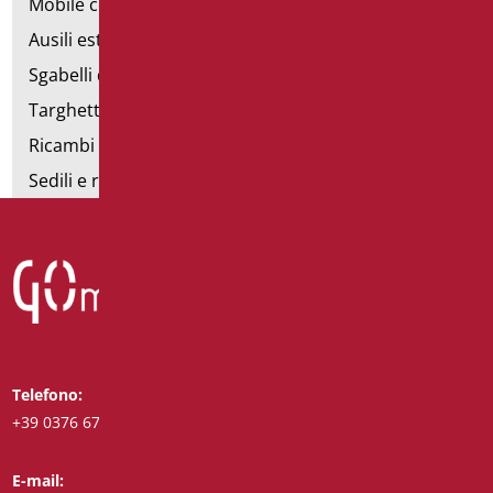
Mobile con poltrona
Ausili estraibili
Sgabelli doccia
Targhette bagno
Ricambi e minuteria
Sedili e rialzi WC
Telefono:
Whatsapp:
+39 0376 671780
+39 3488123919
E-mail:
Fax: