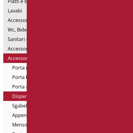
Piatti e Box Doccia
Lavabi
Accessori per Lavabo
Wc, Bidet e pareti attrezzate
Sanitari speciali
Accessori per WC
Accessori bagno
Porta rifiuti
Porta bicchieri
Porta asciugamano
Dispenser salviette
Sgabelli e sedili vasca
Appendini
Mensole