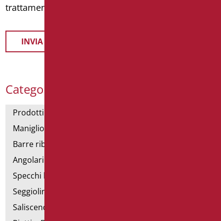
trattamento dei dati personali
Categorie Prodotti
Prodotti con dichiarazione CAM
Maniglioni di sostegno
Barre ribaltabili e fisse
Angolari doccia e vasca
Specchi bagno
Seggiolini vasca e doccia
Saliscendi doccia di sostegno