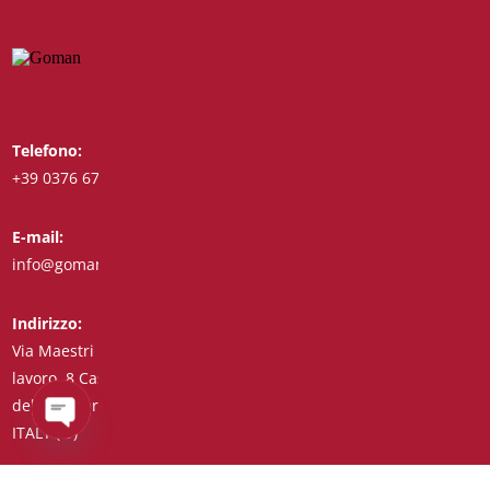
Telefono:
Whatsapp:
+39 0376 671780
+39 3488123919
E-mail:
Fax:
info@goman.it
+39 0376 671286
Indirizzo:
Via Maestri del
lavoro, 8 Castiglione
delle Stiviere 46043
ITALY (IT)
Open
chaty