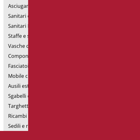
Asciugamani elettrici
Sanitari d'emergenza
Sanitari Inox
Staffe e sostegni per cartongesso
Vasche con sportello
Componibili corrimano
Fasciatoi
Mobile con poltrona
Ausili estraibili
Sgabelli doccia
Targhette bagno
Ricambi e minuteria
Sedili e rialzi WC