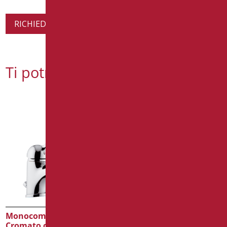
RICHIEDI INFORMAZIONI SUL PRODOTTO
Ti potrebbe interessare
Monocomando Lavabo
Miscelatore Completo Di
Cromato con Leva Clinica
Doccetta a Pulsante