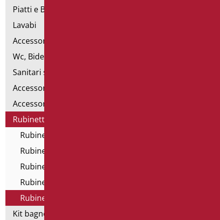
Piatti e Box Doccia
Lavabi
Accessori per Lavabo
Wc, Bidet e pareti attrezzate
Sanitari speciali
Accessori per WC
Accessori bagno
Rubinetteria
Rubinetteria Home
Rubinetti All In One
Rubinetti elettronici
Rubinetti e miscelatori temporizzati
Rubinetteria tecnica
Kit bagno a norma