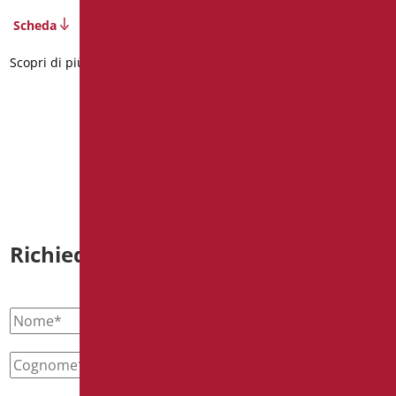
Codice
: D0K11GLL/99
Scheda
Dimensioni
: cm. 18X5X26
Peso confezione
: 1.4
Scopri di più
Scheda
2D
3D
Scopri di più
Richiedi informazioni