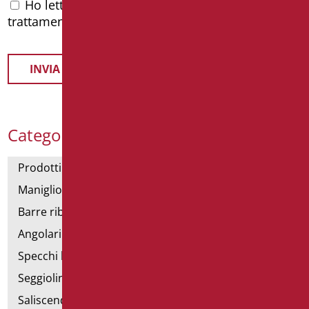
Ho letto l'
informativa privacy
e accetto il
trattamento dei dati personali
Categorie Prodotti
Prodotti con dichiarazione CAM
Maniglioni di sostegno
Barre ribaltabili e fisse
Angolari doccia e vasca
Specchi bagno
Seggiolini vasca e doccia
Saliscendi doccia di sostegno