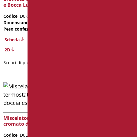
e Bocca Lunga
Codice
: D0315B/99
Codice
: D0K14L/99
Dimensioni
: cm. 20X13X12
Dimensioni
: cm. 18X5X22
Peso confezione
: 1.5
Peso confezione
: 1.9
Scheda
Scheda
2D
2D
Scopri di più
Scopri di più
Miscelatore termostatico
Miscelatore Lavello
cromato doccia esterno
Cromato con Bocca
Girevole e Leva Clinica
Codice
: D0EQ31/99