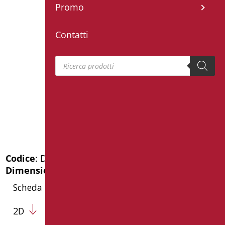
Promo
Contatti
Products search
Codice
: D0K14R/99
Dimensioni
: cm. 21X22X5,5
Scheda Tecnica
2D