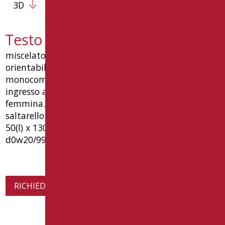
3D
Testo capitolato D0W20/99
miscelatore monocomando bidet, con areatore
orientabile, realizzato in ottone cromato. cartuccia
monocomando a dischi ceramici. connessioni
ingresso acqua con flessibili in acciaio inox 3/8" g
femmina. materiale di fissaggio, scarico con
saltarello e guarnizione inclusi. dimensioni mm
50(l) x 130(p) x 125(h) tipo: goman articolo
d0w20/99
RICHIEDI INFORMAZIONI SUL PRODOTTO