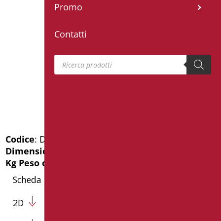
Promo
Contatti
Products search
Codice
: D0W20/99
Dimensioni
: cm. 12.5X6X17.5
Kg Peso confezione
: 1
Scheda Tecnica
2D