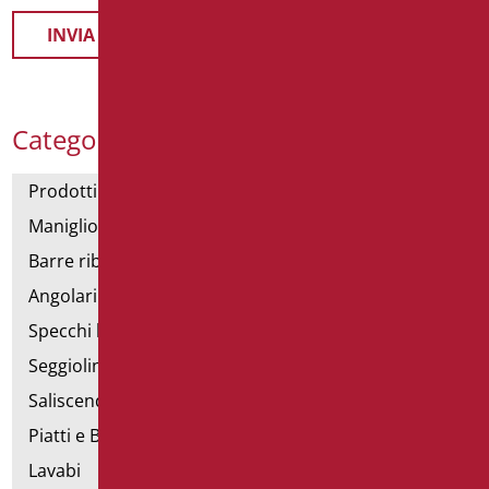
Categorie Prodotti
Prodotti con dichiarazione CAM
Maniglioni di sostegno
Barre ribaltabili e fisse
Angolari doccia e vasca
Specchi bagno
Seggiolini vasca e doccia
Saliscendi doccia di sostegno
Piatti e Box Doccia
Lavabi