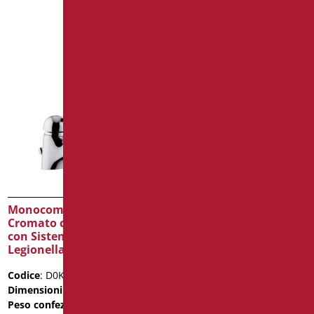
Rubinetto Alto
Elettronico Cromato per
Lavabo a Batteria
Codice
: D07035PB/99
Dimensioni
: cm. 18x15x6
Monocomando Lavabo
Scheda
Cromato con Leva Clinica
con Sistema Anti
2D
Legionella
Scopri di più
Codice
: D0K14A/99
Dimensioni
: cm. 21X22X5,5
Peso confezione
: 1.44