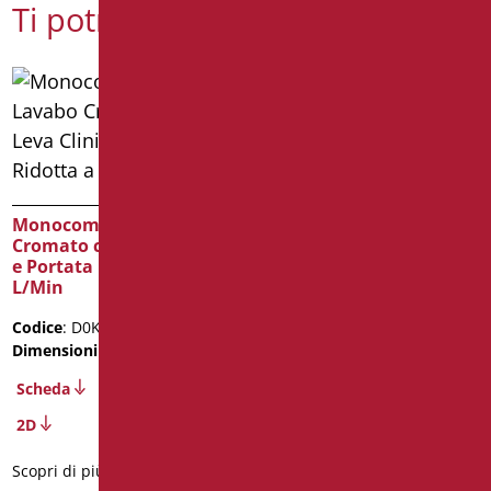
Ti potrebbe interessare
Monocomando Lavabo
Cromato con Leva Clinica
Pre-Miscelatore
e Portata Ridotta a 1,33
Completo Di Valvola Di
L/Min
Non Ritorno per
Rubinetti – Attacchi
Codice
: D0K14R/99
G1/2″
Dimensioni
: cm. 21X22X5,5
Codice
: D09020/99
Scheda
Dimensioni
: cm. 56X68,5X25
2D
Scheda
Scopri di più
Scopri di più