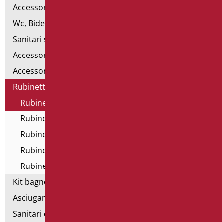
Accessori per Lavabo
Wc, Bidet e pareti attrezzate
Sanitari speciali
Accessori per WC
Accessori bagno
Rubinetteria
Rubinetteria Home
Rubinetti All In One
Rubinetti elettronici
Rubinetti e miscelatori temporizzati
Rubinetteria tecnica
Kit bagno a norma
Asciugamani elettrici
Sanitari d'emergenza