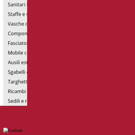
Sanitari Inox
Staffe e sostegni per cartongesso
Vasche con sportello
Componibili corrimano
Fasciatoi
Mobile con poltrona
Ausili estraibili
Sgabelli doccia
Targhette bagno
Ricambi e minuteria
Sedili e rialzi WC