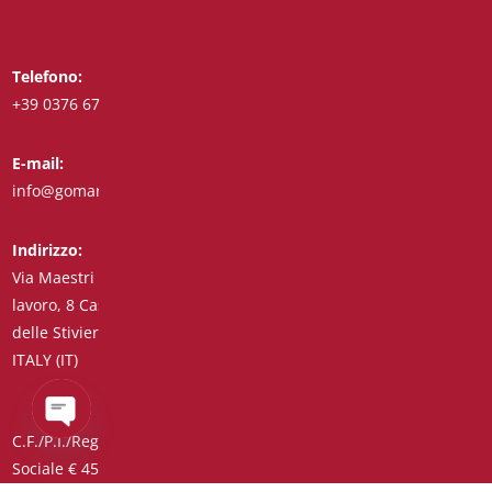
Telefono:
Whatsapp:
+39 0376 671780
+39 3488123919
E-mail:
Fax:
info@goman.it
+39 0376 671286
Indirizzo:
Via Maestri del
lavoro, 8 Castiglione
delle Stiviere 46043
ITALY (IT)
C.F./P.I./Reg. Impr. 01890020207 – R.E.A. n° 206739 – Capitale
Open
Sociale € 45.900,00 Cod. Univoco 7HE8RN5
chaty