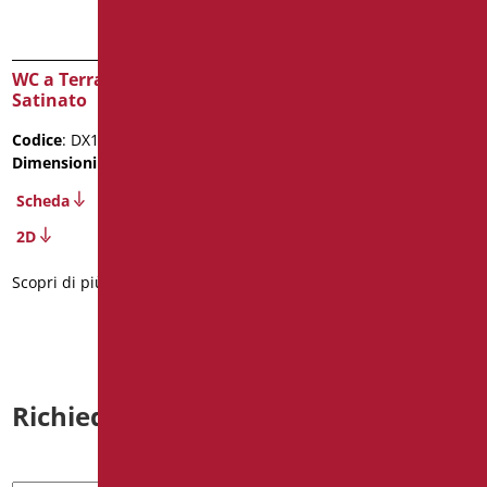
WC a Terra Inox Aisi304
Specchio fisso acciaio
Satinato
inox 304 super lucido
Codice
: DX114S/99
Codice
: DX0028/93
Dimensioni
: cm. 62
Dimensioni
: cm. 77X59
Scheda
Scheda
2D
Scopri di più
Scopri di più
Richiedi informazioni