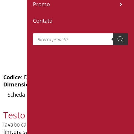
Promo
Contatti
Products search
Codice
: DX900S/99
Dimensioni
: cm. 120
Scheda Tecnica
Testo capitolato DX900S/99
lavabo canalone stampato in acciaio inox aisi304
finitura satinata con mensola. dimensioni mm