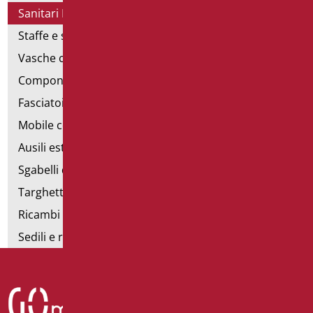
Sanitari Inox
Staffe e sostegni per cartongesso
Vasche con sportello
Componibili corrimano
Fasciatoi
Mobile con poltrona
Ausili estraibili
Sgabelli doccia
Targhette bagno
Ricambi e minuteria
Sedili e rialzi WC