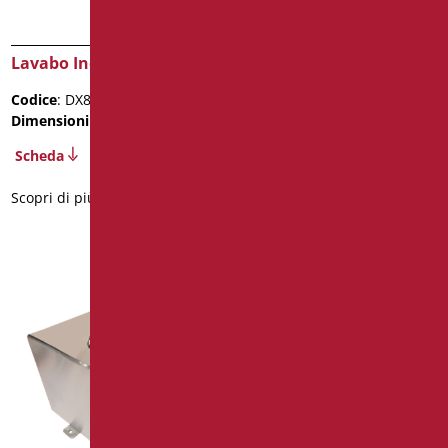
Lavabo Inox per Disabile
Piatto Doccia Inox cm.
80X80
Codice
: DX800S/99
Codice
: DX301S/99
Dimensioni
: cm. 65X54
Dimensioni
: cm. 80X80
Scheda
Scheda
Scopri di più
Scopri di più