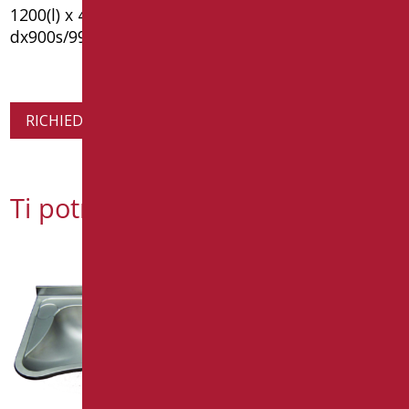
1200(l) x 430(p) x 200(h). tipo goman articolo
dx900s/99
RICHIEDI INFORMAZIONI SUL PRODOTTO
Ti potrebbe interessare