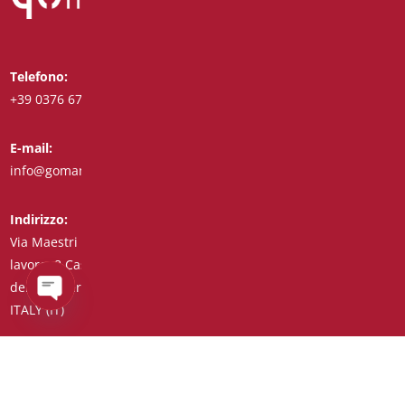
Telefono:
Whatsapp:
+39 0376 671780
+39 3488123919
E-mail:
Fax:
info@goman.it
+39 0376 671286
Indirizzo:
Via Maestri del
lavoro, 8 Castiglione
delle Stiviere 46043
ITALY (IT)
Open
chaty
C.F./P.I./Reg. Impr. 01890020207 – R.E.A. n° 206739 – Capitale
Sociale € 45.900,00 Cod. Univoco 7HE8RN5