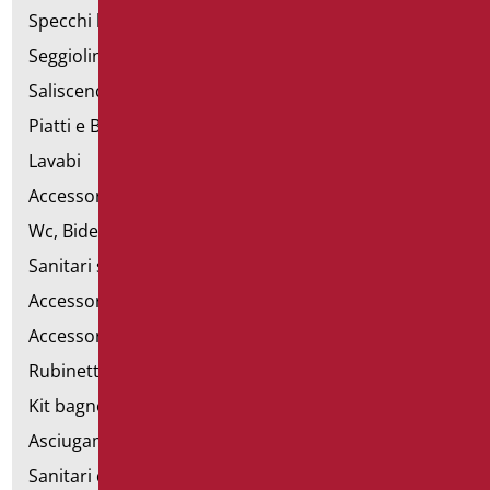
Specchi bagno
Seggiolini vasca e doccia
Saliscendi doccia di sostegno
Piatti e Box Doccia
Lavabi
Accessori per Lavabo
Wc, Bidet e pareti attrezzate
Sanitari speciali
Accessori per WC
Accessori bagno
Rubinetteria
Kit bagno a norma
Asciugamani elettrici
Sanitari d'emergenza