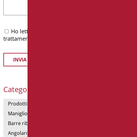
Ho letto l'
informativa privacy
e accetto il
trattamento dei dati personali
Categorie Prodotti
Prodotti con dichiarazione CAM
Maniglioni di sostegno
Barre ribaltabili e fisse
Angolari doccia e vasca