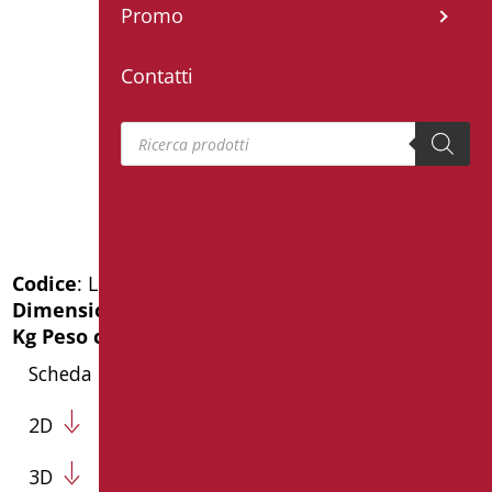
Promo
Contatti
Products search
Codice
: LEO-B251/08
Dimensioni
: cm. 22X9X10
Kg Peso confezione
: 0.5
Scheda Tecnica
2D
3D