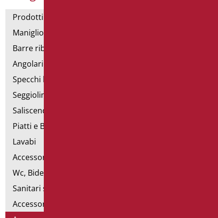
Prodotti con dichiarazione CAM
Maniglioni di sostegno
Barre ribaltabili e fisse
Angolari doccia e vasca
Specchi bagno
Seggiolini vasca e doccia
Saliscendi doccia di sostegno
Piatti e Box Doccia
Lavabi
Accessori per Lavabo
Wc, Bidet e pareti attrezzate
Sanitari speciali
Accessori per WC