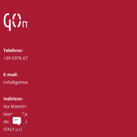
Telefono:
Whatsapp:
+39 0376 671780
+39 3488123919
E-mail:
Fax:
info@goman.it
+39 0376 671286
Indirizzo:
Via Maestri del
lavoro, 8 Castiglione
delle Stiviere 46043
ITALY (IT)
Open