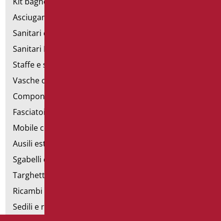
Kit bagno a norma
Asciugamani elettrici
Sanitari d'emergenza
Sanitari Inox
Staffe e sostegni per cartongesso
Vasche con sportello
Componibili corrimano
Fasciatoi
Mobile con poltrona
Ausili estraibili
Sgabelli doccia
Targhette bagno
Ricambi e minuteria
Sedili e rialzi WC