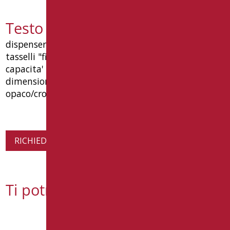
Testo capitolato LEO-B251/08
dispenser sapone a muro in abs. completo di
tasselli "fischer" in dotazione. a riempimento
capacita' lt 0,55. dotato di chiusura a chiave.
dimensioni mm 216(h) x 90(p) x 102(l). colore nero
opaco/cromato. tipo: goman articolo leo-b251/08
RICHIEDI INFORMAZIONI SUL PRODOTTO
Ti potrebbe interessare