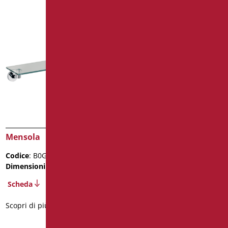
Mensola
Portarotolo
Codice
: B0GS20/99
Codice
: B0GS61/99
Dimensioni
: cm. 53x12
Dimensioni
: cm. 18x9
Scheda
Scheda
Scopri di più
Scopri di più