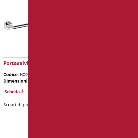
Portasalviette
Porta Scopino Sospeso
Bianco
Codice
: B0GS40/99
Codice
: B0296/01
Dimensioni
: cm. 40x8
Dimensioni
: cm. 35X15
Scheda
Peso confezione
: 0.4
Scheda
Scopri di più
2D
3D
Scopri di più