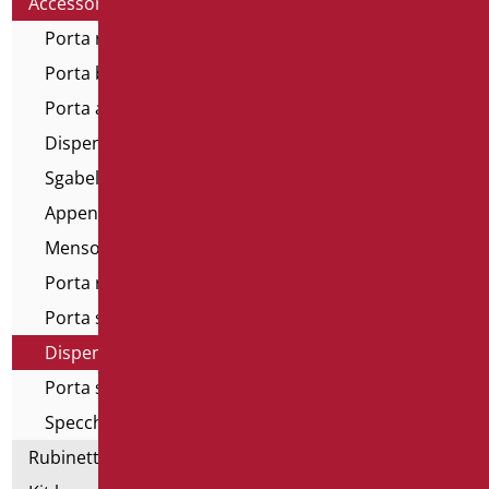
Accessori bagno
Porta rifiuti
Porta bicchieri
Porta asciugamano
Dispenser salviette
Sgabelli e sedili vasca
Appendini
Mensole
Porta rotolo
Porta sapone
Dispenser sapone
Porta scopino
Specchi ingranditori
Rubinetteria