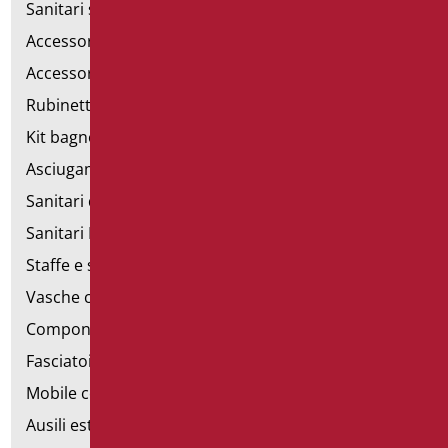
Sanitari speciali
Accessori per WC
Accessori bagno
Rubinetteria
Kit bagno a norma
Asciugamani elettrici
Sanitari d'emergenza
Sanitari Inox
Staffe e sostegni per cartongesso
Vasche con sportello
Componibili corrimano
Fasciatoi
Mobile con poltrona
Ausili estraibili