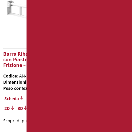
Barra Ribaltabile cm. 80
Barra Ribaltabile cm. 60
con Piastra Lunga e
con Piastra Lunga
Frizione – Bianco
Portarotolo
Codice
: AN-B13/01
Codice
: AN-B12P/01
Dimensioni
: cm. 80
Dimensioni
: cm. 60
Peso confezione
: 3.02
Scheda
Scheda
2D
3D
2D
3D
Scopri di più
Scopri di più