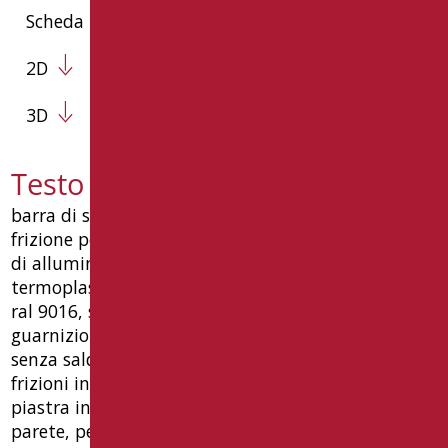
Scheda Tecnica
2D
3D
Testo capitolato AN-B16/01
barra di sicurezza ø35 mm. tipo ribaltabile, con
frizione per bloccaggio verticale. realizzata in tubo
di alluminio 2 mm., rivestito con materiale
termoplastico nylon (poliammide 6), colore bianco
ral 9016, spessore 2 mm, caldo al tatto, unita con
guarnizione in nylon e barre filettate in acciaio,
senza saldature esente da porosita'. completa di:
frizioni in materiale sintetico termoplastico,
piastra in acciaio inox 304 a 4 fori per fissaggio a
parete, perno di unione ø8, rinforzo a terra