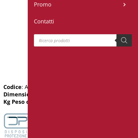
Promo
Contatti
Products search
Codice
: AN-B16/01
Dimensioni
: cm. 80
Kg Peso confezione
: 3.9