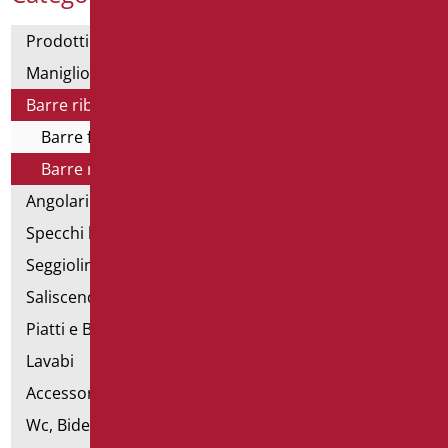
Prodotti con dichiarazione CAM
Maniglioni di sostegno
Barre ribaltabili e fisse
Barre fisse
Barre ribaltabili
Angolari doccia e vasca
Specchi bagno
Seggiolini vasca e doccia
Saliscendi doccia di sostegno
Piatti e Box Doccia
Lavabi
Accessori per Lavabo
Wc, Bidet e pareti attrezzate