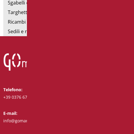
Sgabelli doccia
Targhette bagno
Ricambi e minuteria
Sedili e rialzi WC
Telefono:
Whatsapp:
+39 0376 671780
+39 3488123919
E-mail:
Fax:
info@goman.it
+39 0376 671286