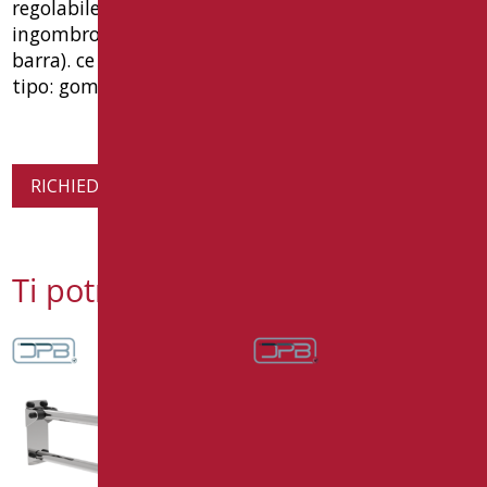
regolabile in acciaio ø18 e portarotolo. dimensioni
ingombro: mm 108(l) x 800(p) x 800(h) x 220(h
barra). ce dispositivo medicale, garanzia 5 anni.
tipo: goman articolo an-b16/01
RICHIEDI INFORMAZIONI SUL PRODOTTO
Ti potrebbe interessare