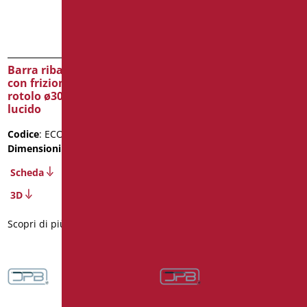
Barra ribaltabile cm 60
Barra Ribaltabile cm. 75
con frizione e porta-
con Rinforzo Regolabile
rotolo ø30mm – inox 304
Leonardo
lucido
Codice
: LEO-B16/01
Codice
: ECO3-XB60/93
Dimensioni
: cm. 75
Dimensioni
: cm. 60
Scheda
Scheda
2D
3D
3D
Scopri di più
Scopri di più