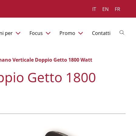
IT
EN
FR
ni per
Focus
Promo
Contatti
ano Verticale Doppio Getto 1800 Watt
ppio Getto 1800