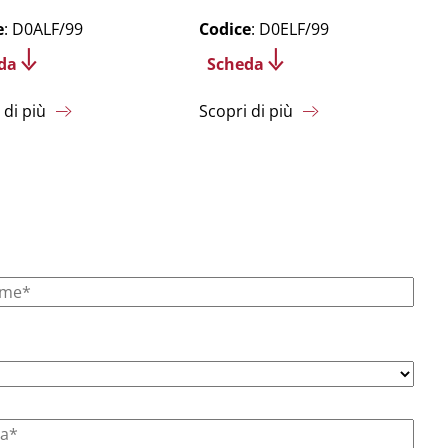
e
: D0ALF/99
Codice
: D0ELF/99
da
Scheda
 di più
Scopri di più