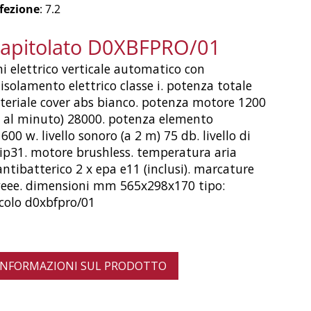
fezione
: 7.2
capitolato D0XBFPRO/01
 elettrico verticale automatico con
 isolamento elettrico classe i. potenza totale
teriale cover abs bianco. potenza motore 1200
i al minuto) 28000. potenza elemento
600 w. livello sonoro (a 2 m) 75 db. livello di
ip31. motore brushless. temperatura aria
 antibatterico 2 x epa e11 (inclusi). marcature
 weee. dimensioni mm 565x298x170 tipo:
colo d0xbfpro/01
 INFORMAZIONI SUL PRODOTTO