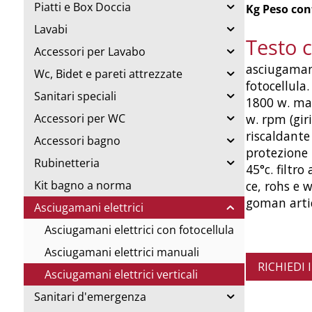
Piatti e Box Doccia
Kg Peso con
Lavabi
Testo 
Accessori per Lavabo
asciugamani
Wc, Bidet e pareti attrezzate
fotocellula.
Sanitari speciali
1800 w. ma
w. rpm (gir
Accessori per WC
riscaldante 
Accessori bagno
protezione 
Rubinetteria
45°c. filtro
ce, rohs e
Kit bagno a norma
goman arti
Asciugamani elettrici
Asciugamani elettrici con fotocellula
Asciugamani elettrici manuali
RICHIEDI
Asciugamani elettrici verticali
Sanitari d'emergenza