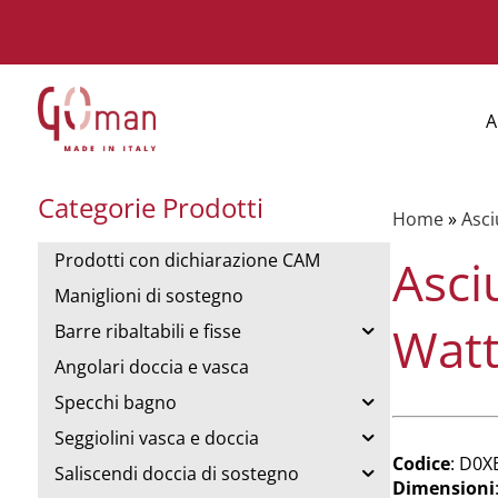
A
Categorie Prodotti
Home
»
Asci
Prodotti con dichiarazione CAM
Asci
Maniglioni di sostegno
Wat
Barre ribaltabili e fisse
Angolari doccia e vasca
Specchi bagno
Seggiolini vasca e doccia
Codice
: D0X
Saliscendi doccia di sostegno
Dimensioni