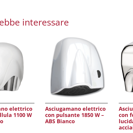
rebbe interessare
no elettrico
Asciugamano elettrico
Asci
llula 1100 W
con pulsante 1850 W –
con f
co
ABS Bianco
lucid
accia