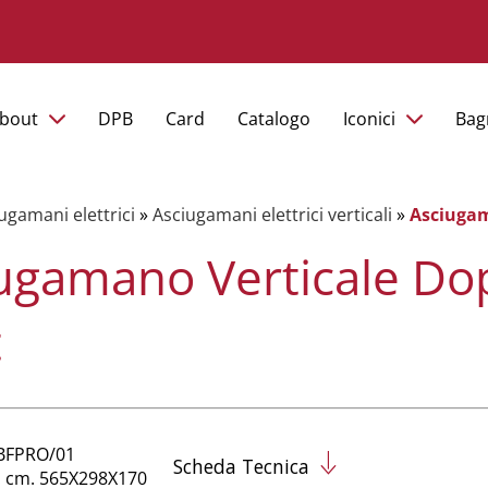
bout
DPB
Card
Catalogo
Iconici
Bag
ugamani elettrici
»
Asciugamani elettrici verticali
»
Asciugam
ugamano Verticale Do
t
BFPRO/01
Scheda Tecnica
: cm. 565X298X170