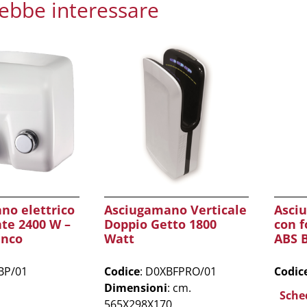
rebbe interessare
no elettrico
Asciugamano Verticale
Asci
te 2400 W –
Doppio Getto 1800
con f
anco
Watt
ABS 
BP/01
Codice
: D0XBFPRO/01
Codic
Dimensioni
: cm.
Sche
565X298X170