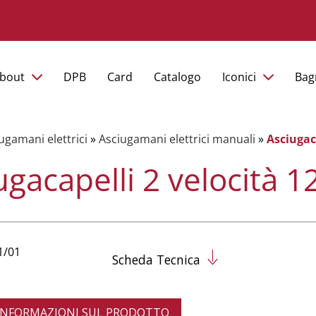
bout
DPB
Card
Catalogo
Iconici
Bag
ugamani elettrici
»
Asciugamani elettrici manuali
»
Asciugac
ugacapelli 2 velocità 
1/01
Scheda Tecnica
 INFORMAZIONI SUL PRODOTTO