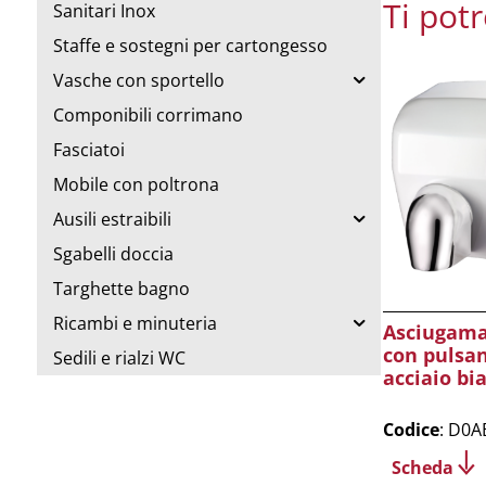
Ti pot
Sanitari Inox
Staffe e sostegni per cartongesso
Vasche con sportello
Componibili corrimano
Fasciatoi
Mobile con poltrona
Ausili estraibili
Sgabelli doccia
Targhette bagno
Ricambi e minuteria
Asciugama
con pulsan
Sedili e rialzi WC
acciaio bi
Codice
: D0A
Scheda