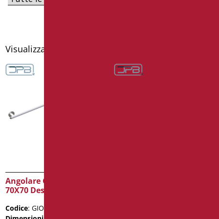
Visualizzazione di 2 risultati
Angolare Giotto cm.
Angolare Giotto cm.
70X70 Destro
70X70 Sinistro
Codice
: GIO-XA01D/30
Codice
: GIO-XA01S/30
Dimensioni
: cm. 70X70
Dimensioni
: cm. 70X70