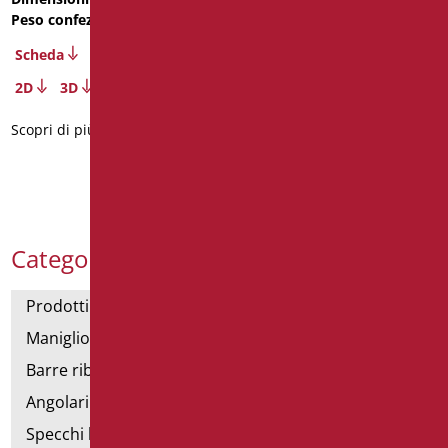
Peso confezione
: 1.25
Scheda
Scheda
2D
3D
2D
3D
Scopri di più
Scopri di più
Categorie Prodotti
Prodotti con dichiarazione CAM
Maniglioni di sostegno
Barre ribaltabili e fisse
Angolari doccia e vasca
Specchi bagno