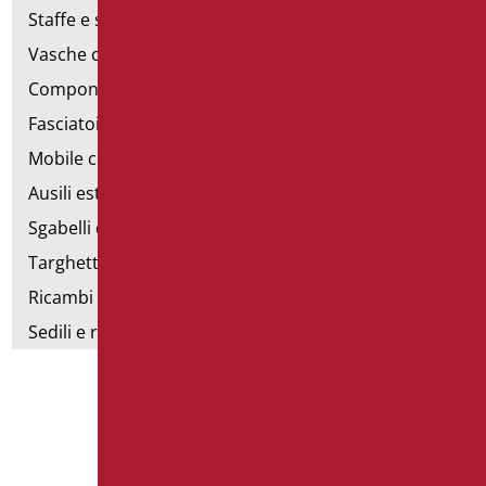
Staffe e sostegni per cartongesso
Vasche con sportello
Componibili corrimano
Fasciatoi
Mobile con poltrona
Ausili estraibili
Sgabelli doccia
Targhette bagno
Ricambi e minuteria
Sedili e rialzi WC