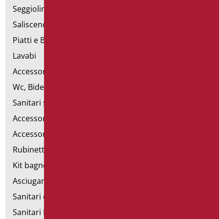
Seggiolini vasca e doccia
Saliscendi doccia di sostegno
Piatti e Box Doccia
Lavabi
Accessori per Lavabo
Wc, Bidet e pareti attrezzate
Sanitari speciali
Accessori per WC
Accessori bagno
Rubinetteria
Kit bagno a norma
Asciugamani elettrici
Sanitari d'emergenza
Sanitari Inox