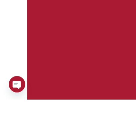
Open
chaty