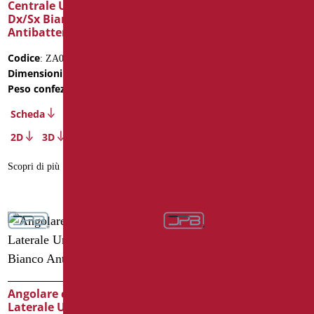
Centrale Universale
Laterale Universale
Dx/Sx Bianco
Dx/Sx Bianco
Antibatterico
Antibatterico
Codice
Codice
: ZA08U/01
: ZA05U/01
Dimensioni
Dimensioni
: cm. 70X150X70h
: cm. 70X70X70h
Peso confezione
Peso confezione
: 4.86
: 3.8
Scheda
Scheda
2D
3D
2D
3D
Scopri di più
Scopri di più
Angolare con Verticale
Angolare con Verticale
Laterale Universale
Laterale Universale