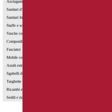
Asciugamani elettrici
Sanitari d'emergenza
Sanitari Inox
Staffe e sostegni per cartongesso
Vasche con sportello
Componibili corrimano
Fasciatoi
Mobile con poltrona
Ausili estraibili
Sgabelli doccia
Targhette bagno
Ricambi e minuteria
Sedili e rialzi WC