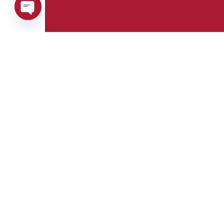
Open
chaty
Telefono:
Whatsapp:
+39 0376 671780
+39 3488123919
E-mail:
Fax:
info@goman.it
+39 0376 671286
Indirizzo:
Via Maestri del lavoro, 8
Castiglione delle Stiviere