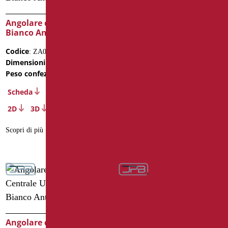
Angolare cm. 120X70
Angolare cm. 70X70
Bianco Antibatterico
Bianco Antibatterico
Codice
Codice
: ZA02/01
: ZA01/01
Dimensioni
Dimensioni
: cm. 120x70
: cm. 70x70
Peso confezione
Peso confezione
: 3.64
: 2.8
Scheda
Scheda
2D
3D
2D
3D
Scopri di più
Scopri di più
Angolare con Verticale
Angolare con Verticale