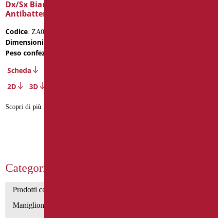
Dx/Sx Bianco
Dx/Sx Bianco
Antibatterico
Antibatterico
Codice
Codice
: ZA06U/01
: ZA11U/01
Dimensioni
Dimensioni
: cm. 120X70X70h
: cm. 70x70xh80
Peso confezione
: 4.35
Scheda
Scheda
2D
3D
2D
3D
Scopri di più
Scopri di più
Categorie Prodotti
Prodotti con dichiarazione CAM
Maniglioni di sostegno