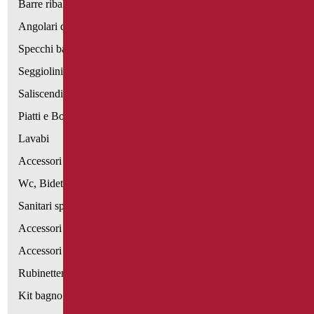
Barre ribaltabili e fisse
Angolari doccia e vasca
Specchi bagno
Seggiolini vasca e doccia
Saliscendi doccia di sostegno
Piatti e Box Doccia
Lavabi
Accessori per Lavabo
Wc, Bidet e pareti attrezzate
Sanitari speciali
Accessori per WC
Accessori bagno
Rubinetteria
Kit bagno a norma