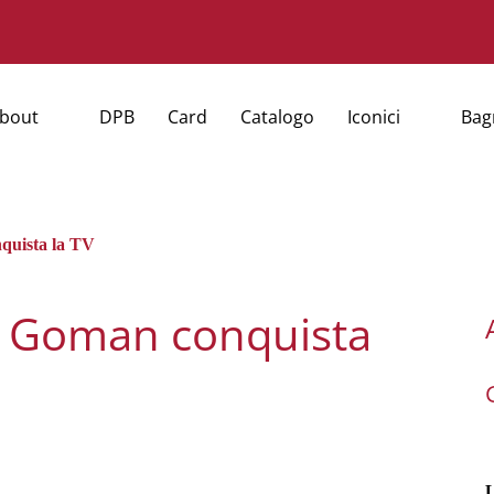
bout
DPB
Card
Catalogo
Iconici
Bag
nquista la TV
di Goman conquista
L