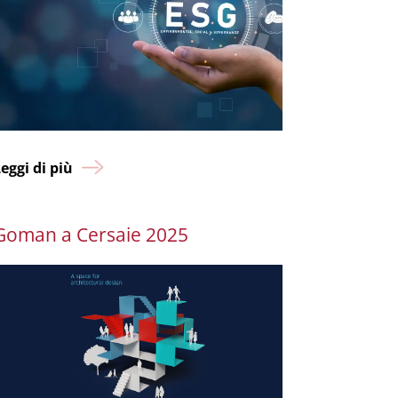
eggi di più
Goman a Cersaie 2025