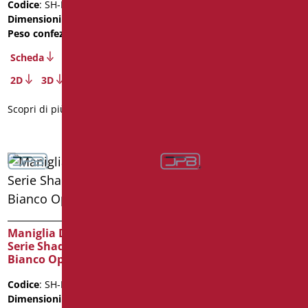
Codice
: SH-M50/30
Codice
: SH-M50/31
Dimensioni
: cm. 50
Dimensioni
: cm. 50
Peso confezione
: 0.9
Peso confezione
: 0.9
Scheda
Scheda
2D
3D
2D
3D
Scopri di più
Scopri di più
Maniglia Di Sicurezza
Maniglia Di Sicurezza
Serie Shade cm. 60
Serie Shade cm. 60 Nero
Bianco Opaco/Cromo
Opaco/Cromo
Codice
: SH-M60/30
Codice
: SH-M60/31
Dimensioni
: cm. 60
Dimensioni
: cm. 60