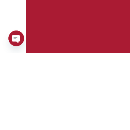
Open
chaty
Telefono:
Whatsapp:
+39 0376 671780
+39 3488123919
E-mail:
Fax: