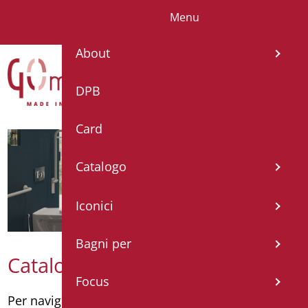
Menu
IT
EN
FR
ES
DE
About
DPB
Card
Catalogo
Iconici
Bagni per
Catalogo Goman
Focus
Per navigare il catalogo per categorie
clicca quì