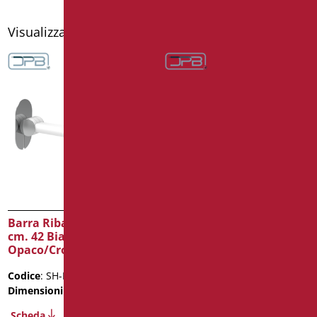
Visualizzazione di 20 risultati
Barra Ribaltabile Shade
Barra Ribaltabile Shade
cm. 42 Bianco
cm. 42 Nero
Opaco/Cromo
Opaco/Cromo
Codice
: SH-B42/30
Codice
: SH-B42/31
Dimensioni
: cm. 42
Dimensioni
: cm. 42
Scheda
Scheda