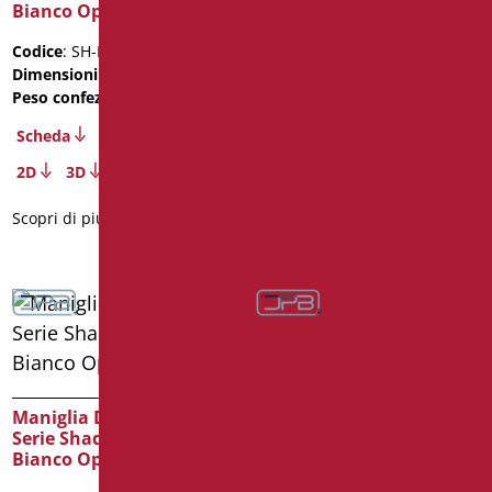
Bianco Opaco/Cromo
Opaco/Cromo
Codice
: SH-M40/30
Codice
: SH-M40/31
Dimensioni
: cm. 40
Dimensioni
: cm. 40
Peso confezione
: 0.7
Peso confezione
: 0.7
Scheda
Scheda
2D
3D
2D
3D
Scopri di più
Scopri di più
Maniglia Di Sicurezza
Maniglia Di Sicurezza
Serie Shade cm. 50
Serie Shade cm. 50 Nero
Bianco Opaco/Cromo
Opaco/Cromo