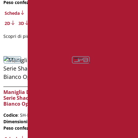
Peso confezione
: 1.1
Peso confezione
: 1.1
Scheda
Scheda
2D
3D
2D
3D
Scopri di più
Scopri di più
Maniglia Di Sicurezza
Maniglia Di Sicurezza
Serie Shade cm. 70
Serie Shade cm. 70 Nero
Bianco Opaco/Cromo
Opaco/Cromo
Codice
: SH-M70/30
Codice
: SH-M70/31
Dimensioni
: cm. 70
Dimensioni
: cm. 70
Peso confezione
: 1.3
Peso confezione
: 1.3