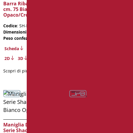
Barra Ribaltabile Shade
Barra Ribaltabile Shade
cm. 75 Bianco
cm. 75 Nero
Opaco/Cromo
Opaco/Cromo
Codice
: SH-B75/30
Codice
: SH-B75/31
Dimensioni
: cm. 75
Dimensioni
: cm. 75
Peso confezione
: 2.8
Peso confezione
: 2.8
Scheda
Scheda
2D
3D
2D
3D
Scopri di più
Scopri di più
Maniglia Di Sicurezza
Maniglia Di Sicurezza
Serie Shade cm. 40
Serie Shade cm. 40 Nero