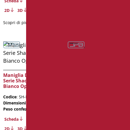
Scheda
Scheda
2D
3D
2D
3D
Scopri di più
Scopri di più
Maniglia Di Sicurezza
Maniglia Di Sicurezza
Serie Shade cm. 80
Serie Shade cm. 80 Nero
Bianco Opaco/Cromo
Opaco/Cromo
Codice
: SH-M80/30
Codice
: SH-M80/31
Dimensioni
: cm. 80
Dimensioni
: cm. 80
Peso confezione
: 1.5
Peso confezione
: 1.5
Scheda
Scheda
2D
3D
2D
3D