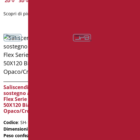
2D
3D
2D
3D
Scopri di più
Scopri di più
Saliscendi Doccia di
Saliscendi Doccia di
sostegno a T, Doccia e
sostegno a T, Doccia e
Flex Serie Shade cm.
Flex Serie Shade cm.
50X120 Bianco
50X120 Nero
Opaco/Cromo
Opaco/Cromo
Codice
: SH-12050/30
Codice
: SH-12050/31
Dimensioni
: cm. 50X120
Dimensioni
: cm. 50X120
Peso confezione
: 3.5
Peso confezione
: 3.5