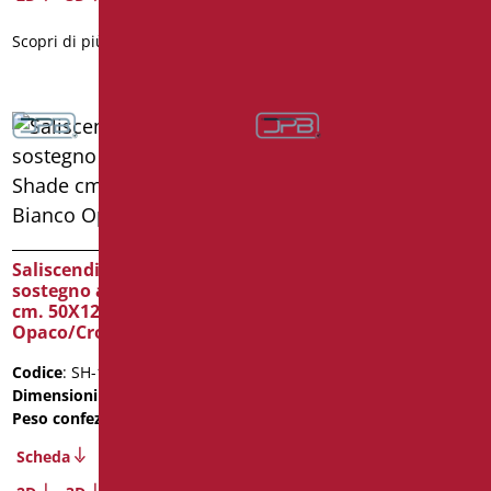
Scopri di più
Scopri di più
Saliscendi Doccia di
Saliscendi Doccia di
sostegno a T Serie Shade
sostegno a T Serie Shade
cm. 50X120 Bianco
cm. 50X120 Nero
Opaco/Cromo
Opaco/Cromo
Codice
: SH-12050SDF/30
Codice
: SH-12050SDF/31
Dimensioni
: cm. 50X120
Dimensioni
: cm. 50X120
Peso confezione
: 3.5
Peso confezione
: 3.5
Scheda
Scheda